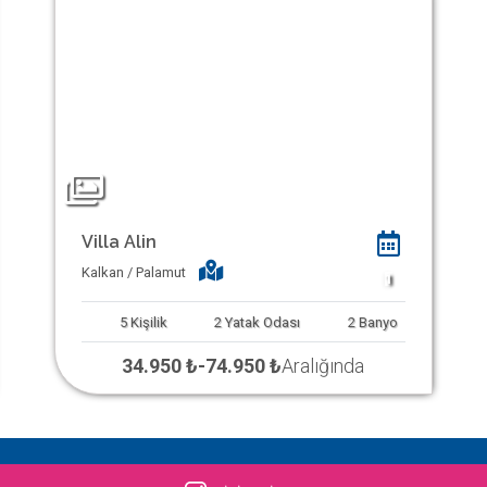
Villa Alin
Kalkan / Palamut
1
5
Kişilik
2
Yatak Odası
2
Banyo
34.950 ₺
-
74.950 ₺
Aralığında