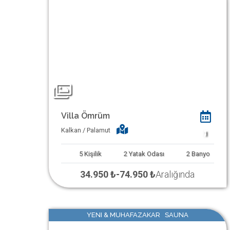
Villa Ömrüm
Kalkan / Palamut
1
5
Kişilik
2
Yatak Odası
2
Banyo
34.950 ₺
-
74.950 ₺
Aralığında
YENI & MUHAFAZAKAR SAUNA