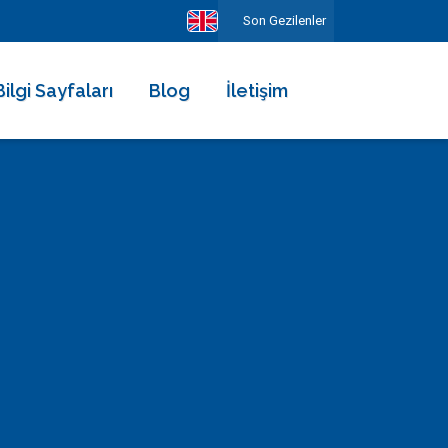
Son Gezilenler
Bilgi Sayfaları
Blog
İletişim
Hakkımızda
Ekibimiz
Kiralama Şartları ve Sözleşmesi
Sıkça Sorulan Sorular
Erken Rezervasyonun Avantajları
Diğer Hizmetlerimiz
Gezilecek Yerler
Basında Biz
Tüm Yorumlar