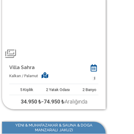
Villa Sahra
Kalkan / Palamut
1
5
Kişilik
2
Yatak Odası
2
Banyo
34.950 ₺
-
74.950 ₺
Aralığında
YENI & MUHAFAZAKAR & SAUNA & DOGA
MANZARALI JAKUZI