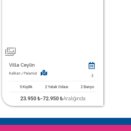
Villa Ceylin
Kalkan / Palamut
1
5
Kişilik
2
Yatak Odası
2
Banyo
23.950 ₺
-
72.950 ₺
Aralığında