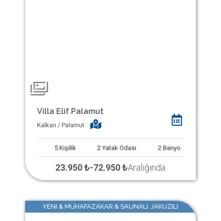
Villa Elif Palamut
Kalkan / Palamut
5
Kişilik
2
Yatak Odası
2
Banyo
23.950 ₺
-
72.950 ₺
Aralığında
YENI & MUHAFAZAKAR & SAUNALI JAKUZILI