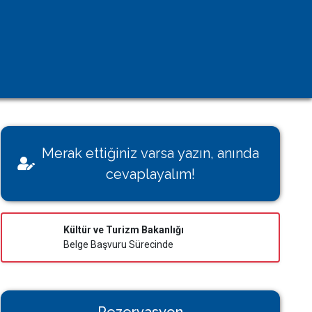
Kişisel Verilerin Korunması
Çerez Aydınlatma Metni
KVK Başvuru Formu
Villamı Kiraya Vermek İstiyorum
Sağlığınız Bizim İçin Değerli
Merak ettiğiniz varsa yazın, anında
Konut İzin Belge Başvurusu
cevaplayalım!
Bakanlık Belgeli Konutlar
Kültür ve Turizm Bakanlığı
Belge Başvuru Sürecinde