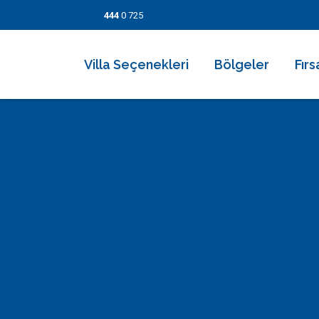
444
0 725
Villa Seçenekleri
Bölgeler
Fırs
2026 Villaları
Kalkan
Son
Villa Seçenekleri
Balayı Villaları
İslamlar
İndi
Bölgeler
Korunaklı Muhafazakar Villalar
Üzümlü
Kısa
Fırsatlar
Kapalı Havuzlu Villalar
Kaş
5 Ge
Bilgi Sayfaları
Çocuk Havuzlu Villalar
Patara
Fırs
Blog
Denize Yakın Villalar
Fethiye
İletişim
Deniz Manzaralı Villalar
Dalyan
Ekonomik Villalar
Bodrum
Lüks Villalar
Göcek