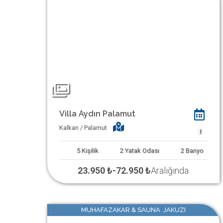
Villa Aydın Palamut
Kalkan / Palamut
1
5
Kişilik
2
Yatak Odası
2
Banyo
23.950 ₺
-
72.950 ₺
Aralığında
MUHAFAZAKAR & SAUNA JAKUZI