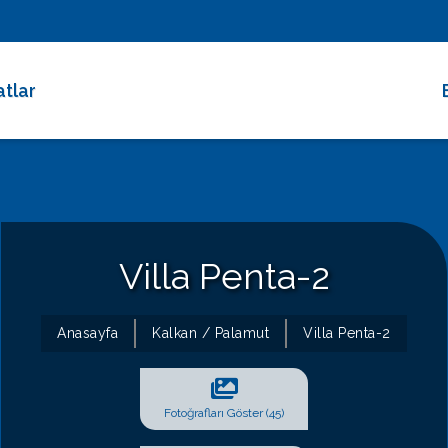
atlar
 Dakika Fırsatları
rimli Villalar
 Süreli Kiralıklar
ce Altı Villalar
Villa Penta-2
at Çarkı
Anasayfa
Kalkan / Palamut
Villa Penta-2
Fotoğrafları Göster (45)