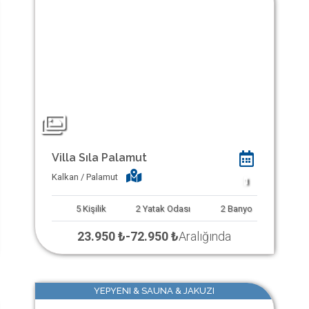
Villa Sıla Palamut
Kalkan / Palamut
1
5
Kişilik
2
Yatak Odası
2
Banyo
23.950 ₺
-
72.950 ₺
Aralığında
YEPYENI & SAUNA & JAKUZI