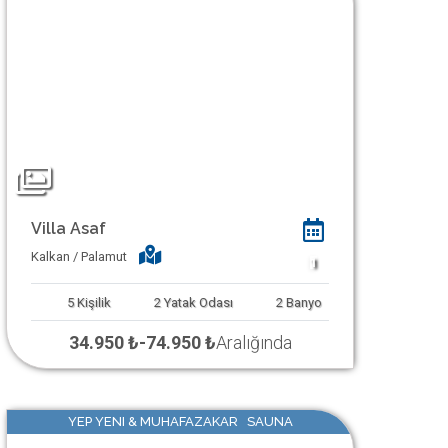
Villa Asaf
Kalkan / Palamut
1
5
Kişilik
2
Yatak Odası
2
Banyo
34.950 ₺
-
74.950 ₺
Aralığında
YEP YENI & MUHAFAZAKAR SAUNA