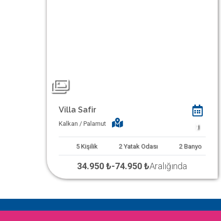
Villa Safir
Kalkan / Palamut
1
5
Kişilik
2
Yatak Odası
2
Banyo
34.950 ₺
-
74.950 ₺
Aralığında