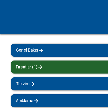
Havuz Isıtmalı Villalar
Sapanca
Geniş Aile Grupları İçin
Tüm Villalar
Evcil Hayvan İzinli Yazlıklar
Kiralık Apartlar
Bungalov Evler
Genel Bakış
Kahvaltı Dahil Villalar
Tüm Villalar
Fırsatlar (1)
Takvim
Açıklama