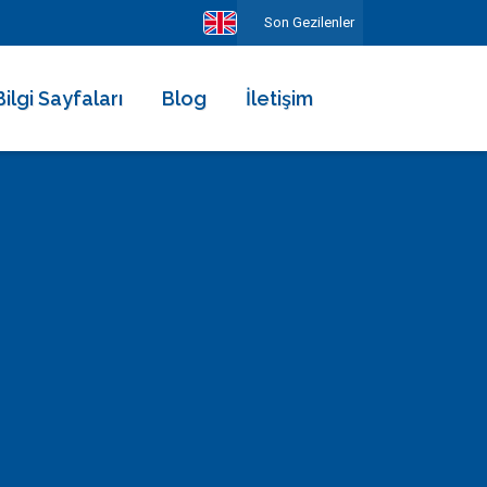
Son Gezilenler
Bilgi Sayfaları
Blog
İletişim
Hakkımızda
Ekibimiz
Kiralama Şartları ve Sözleşmesi
Sıkça Sorulan Sorular
Erken Rezervasyonun Avantajları
Diğer Hizmetlerimiz
Gezilecek Yerler
Basında Biz
Tüm Yorumlar