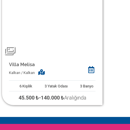
Villa Melisa
Kalkan / Kalkan
6
Kişilik
3
Yatak Odası
3
Banyo
45.500 ₺
-
140.000 ₺
Aralığında