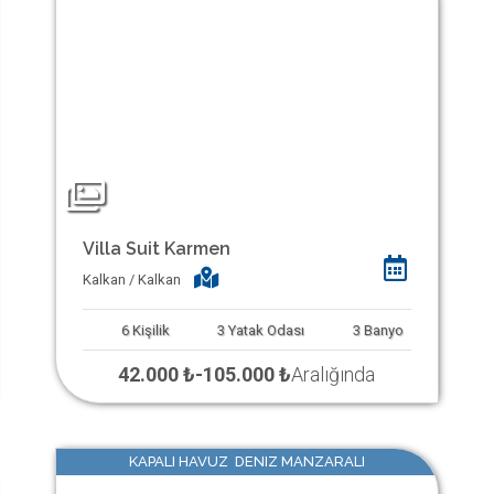
Villa Suit Karmen
Kalkan / Kalkan
6
Kişilik
3
Yatak Odası
3
Banyo
42.000 ₺
-
105.000 ₺
Aralığında
KAPALI HAVUZ DENIZ MANZARALI