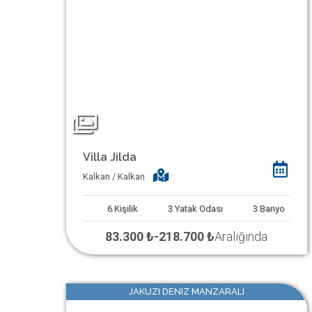
Villa Jilda
Kalkan / Kalkan
6
Kişilik
3
Yatak Odası
3
Banyo
83.300 ₺
-
218.700 ₺
Aralığında
JAKUZI DENIZ MANZARALI