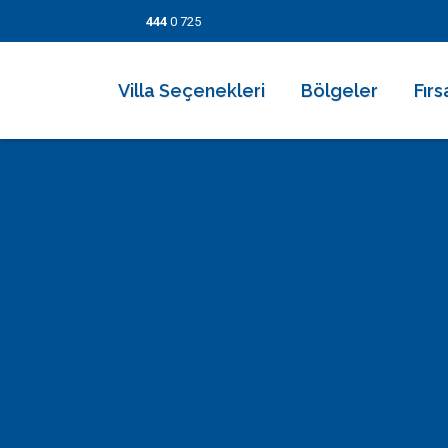
444
0 725
Villa Seçenekleri
Bölgeler
Fırs
2026 Villaları
Kalkan
Son
Villa Seçenekleri
Balayı Villaları
İslamlar
İndi
Bölgeler
Korunaklı Muhafazakar Villalar
Üzümlü
Kısa
Fırsatlar
Kapalı Havuzlu Villalar
Kaş
5 Ge
Bilgi Sayfaları
Çocuk Havuzlu Villalar
Patara
Fırs
Blog
Denize Yakın Villalar
Fethiye
İletişim
Deniz Manzaralı Villalar
Dalyan
Ekonomik Villalar
Bodrum
Lüks Villalar
Göcek