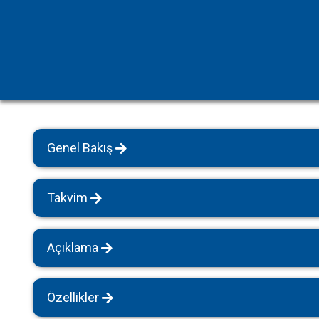
Havuz Isıtmalı Villalar
Sapanca
Geniş Aile Grupları İçin
Tüm Villalar
Evcil Hayvan İzinli Yazlıklar
Kiralık Apartlar
Bungalov Evler
Genel Bakış
Kahvaltı Dahil Villalar
Tüm Villalar
Takvim
Açıklama
Özellikler