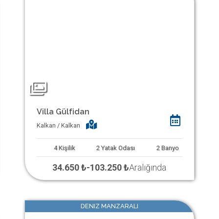
Villa Gülfidan
Kalkan / Kalkan
4
Kişilik
2
Yatak Odası
2
Banyo
34.650 ₺
-
103.250 ₺
Aralığında
DENIZ MANZARALI