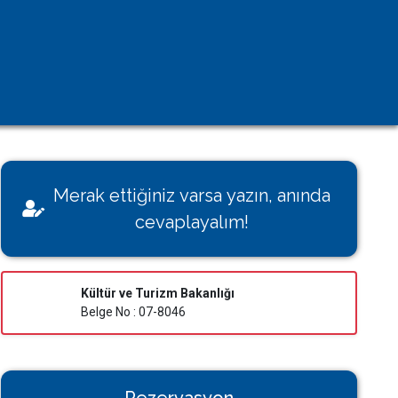
Kişisel Verilerin Korunması
Çerez Aydınlatma Metni
KVK Başvuru Formu
Villamı Kiraya Vermek İstiyorum
Sağlığınız Bizim İçin Değerli
Merak ettiğiniz varsa yazın, anında
Konut İzin Belge Başvurusu
cevaplayalım!
Bakanlık Belgeli Konutlar
Kültür ve Turizm Bakanlığı
Belge No : 07-8046