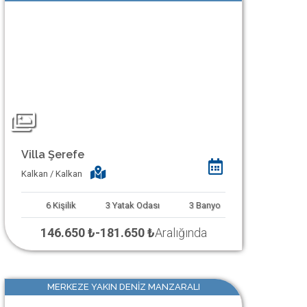
Villa Şerefe
Kalkan / Kalkan
6
Kişilik
3
Yatak Odası
3
Banyo
146.650 ₺
-
181.650 ₺
Aralığında
MERKEZE YAKIN DENIZ MANZARALI