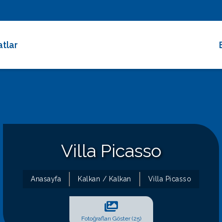
atlar
 Dakika Fırsatları
rimli Villalar
 Süreli Kiralıklar
ce Altı Villalar
Villa Picasso
at Çarkı
Anasayfa
Kalkan / Kalkan
Villa Picasso
Fotoğrafları Göster (25)