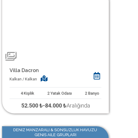
Villa Dacron
Kalkan / Kalkan
4
Kişilik
2
Yatak Odası
2
Banyo
52.500 ₺
-
84.000 ₺
Aralığında
DENIZ MANZARALI & SONSUZLUK HAVUZU
GENIS AILE GRUPLARI