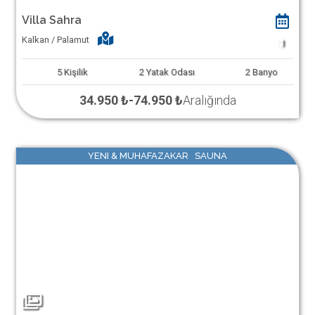
Villa Sahra
Kalkan / Palamut
1
5
Kişilik
2
Yatak Odası
2
Banyo
34.950 ₺
-
74.950 ₺
Aralığında
YENI & MUHAFAZAKAR SAUNA