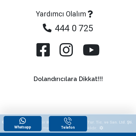
Yardımcı Olalım
444 0 725
Dolandırıcılara Dikkat!!!
© 2026
"Yazlikcim"
, bir
Begonvil Grup Emlak Tur. Tic. ve San. Ltd. Şti.
Whatsapp
Telefon
tescilli markasıdır. Tüm hakları saklıdır.