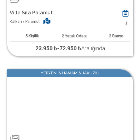
Villa Sıla Palamut
Kalkan / Palamut
1
5
Kişilik
2
Yatak Odası
2
Banyo
23.950 ₺
-
72.950 ₺
Aralığında
YEPYENI & HAMAM & JAKUZILI