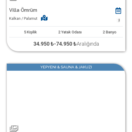
Villa Ömrüm
Kalkan / Palamut
1
5
Kişilik
2
Yatak Odası
2
Banyo
34.950 ₺
-
74.950 ₺
Aralığında
YEPYENI & SAUNA & JAKUZI