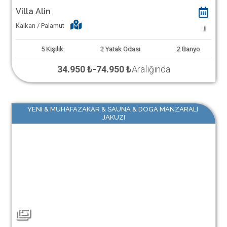
Villa Alin
Kalkan / Palamut
1
5
Kişilik
2
Yatak Odası
2
Banyo
34.950 ₺
-
74.950 ₺
Aralığında
YENI & MUHAFAZAKAR & SAUNA & DOGA MANZARALI
JAKUZI