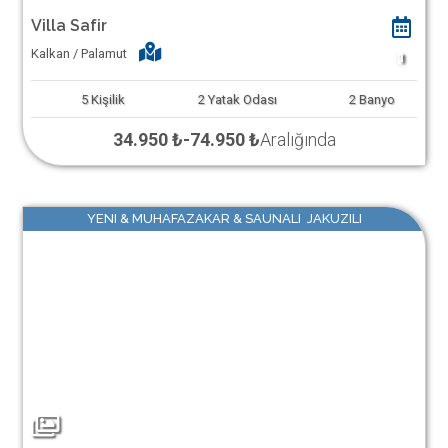
Villa Safir
Kalkan / Palamut
1
5
Kişilik
2
Yatak Odası
2
Banyo
34.950 ₺
-
74.950 ₺
Aralığında
YENI & MUHAFAZAKAR & SAUNALI JAKUZILI