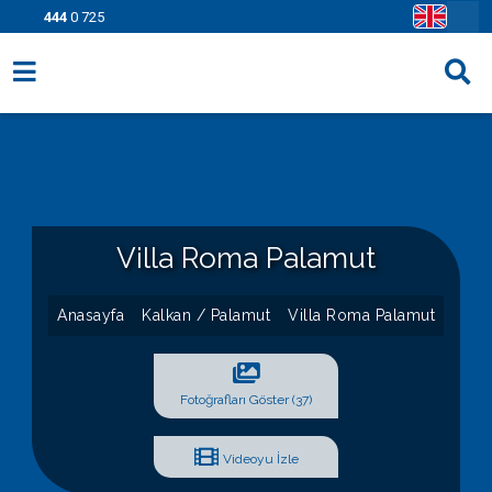
444
0 725
Villa Seçenekleri
Bölgeler
Fırsatlar
Villa Roma Palamut
Bilgi Sayfaları
Blog
Anasayfa
Kalkan / Palamut
Villa Roma Palamut
İletişim
Fotoğrafları Göster (37)
Videoyu İzle