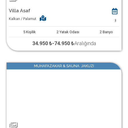
Villa Asaf
Kalkan / Palamut
1
5
Kişilik
2
Yatak Odası
2
Banyo
34.950 ₺
-
74.950 ₺
Aralığında
MUHAFAZAKAR & SAUNA JAKUZI