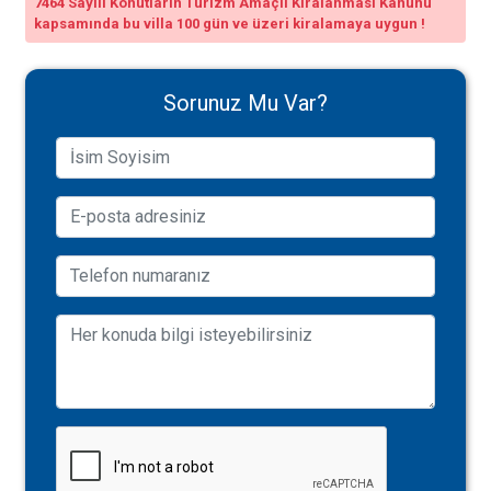
7464 Sayılı Konutların Turizm Amaçlı Kiralanması Kanunu
kapsamında bu villa 100 gün ve üzeri kiralamaya uygun !
Sorunuz Mu Var?