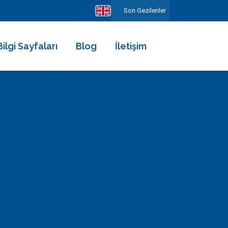
Son Gezilenler
Bilgi Sayfaları
Blog
İletişim
Hakkımızda
Ekibimiz
Kiralama Şartları ve Sözleşmesi
Sıkça Sorulan Sorular
Erken Rezervasyonun Avantajları
Diğer Hizmetlerimiz
Gezilecek Yerler
Basında Biz
Tüm Yorumlar