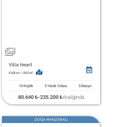
Villa Heart
Kalkan / Akbel
10
Kişilik
5
Yatak Odası
5
Banyo
80.640 ₺
-
235.200 ₺
Aralığında
DOĞA MANZARALI