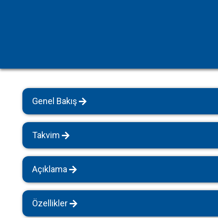
Havuz Isıtmalı Villalar
Sapanca
Geniş Aile Grupları İçin
Tüm Villalar
Evcil Hayvan İzinli Yazlıklar
Kiralık Apartlar
Bungalov Evler
Genel Bakış
Kahvaltı Dahil Villalar
Tüm Villalar
Takvim
Açıklama
Özellikler