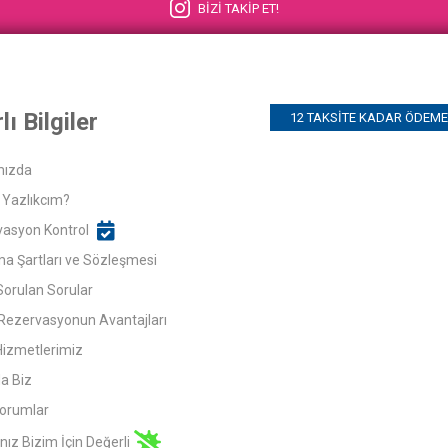
BİZİ TAKİP ET!
lı Bilgiler
12 TAKSITE KADAR ÖDEME 
mızda
Yazlıkcım?
asyon Kontrol
ma Şartları ve Sözleşmesi
Sorulan Sorular
Rezervasyonun Avantajları
Hizmetlerimiz
a Biz
orumlar
nız Bizim İçin Değerli