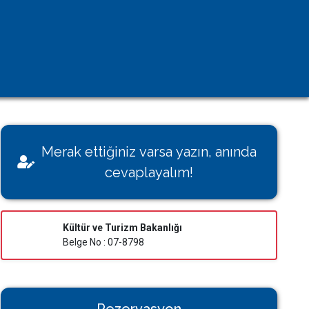
Kişisel Verilerin Korunması
Çerez Aydınlatma Metni
KVK Başvuru Formu
Villamı Kiraya Vermek İstiyorum
Sağlığınız Bizim İçin Değerli
Merak ettiğiniz varsa yazın, anında
Konut İzin Belge Başvurusu
cevaplayalım!
Bakanlık Belgeli Konutlar
Kültür ve Turizm Bakanlığı
Belge No : 07-8798