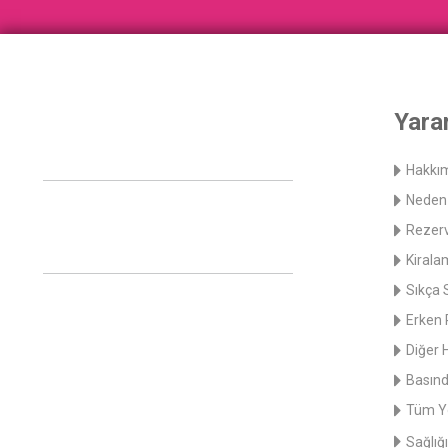
Yarar
Hakkı
Neden 
Rezerv
Kirala
Sıkça 
Erken 
Diğer 
Basınd
Tüm Y
Sağlığı