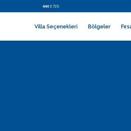
444
0 725
Villa Seçenekleri
Bölgeler
Fırs
2026 Villaları
Kalkan
Son
Villa Seçenekleri
Balayı Villaları
İslamlar
İndi
Bölgeler
Korunaklı Muhafazakar Villalar
Üzümlü
Kısa
Fırsatlar
Kapalı Havuzlu Villalar
Kaş
5 Ge
Bilgi Sayfaları
Çocuk Havuzlu Villalar
Patara
Fırs
Blog
Denize Yakın Villalar
Fethiye
İletişim
Deniz Manzaralı Villalar
Dalyan
Ekonomik Villalar
Bodrum
Lüks Villalar
Göcek