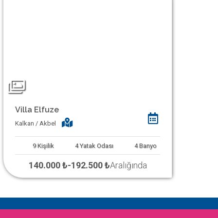
Villa Elfuze
Kalkan / Akbel
9
Kişilik
4
Yatak Odası
4
Banyo
140.000 ₺
-
192.500 ₺
Aralığında