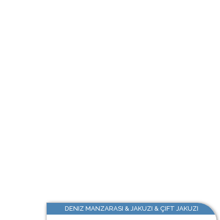
DENIZ MANZARASI & JAKUZI & ÇIFT JAKUZI