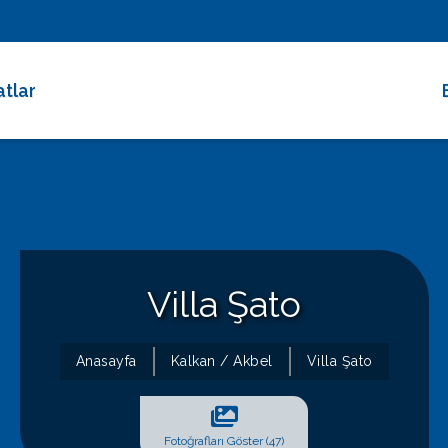
atlar
 Dakika Fırsatları
rimli Villalar
 Süreli Kiralıklar
ce Altı Villalar
Villa Şato
at Çarkı
Anasayfa
Kalkan / Akbel
Villa Şato
Fotoğrafları Göster (47)