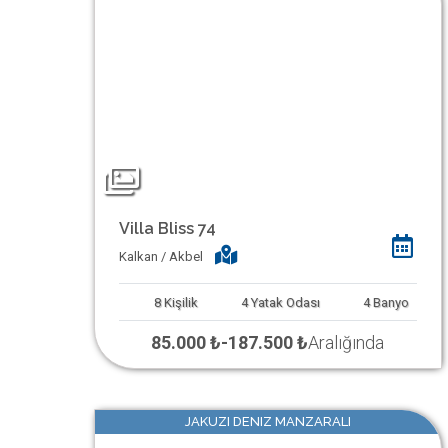
Villa Bliss 74
Kalkan / Akbel
8
Kişilik
4
Yatak Odası
4
Banyo
85.000 ₺
-
187.500 ₺
Aralığında
JAKUZI DENIZ MANZARALI