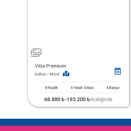
Villa Premium
Kalkan / Akbel
8
Kişilik
4
Yatak Odası
4
Banyo
68.880 ₺
-
193.200 ₺
Aralığında