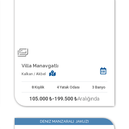
Villa Manavgatlı
Kalkan / Akbel
8
Kişilik
4
Yatak Odası
3
Banyo
105.000 ₺
-
199.500 ₺
Aralığında
DENIZ MANZARALI JAKUZI