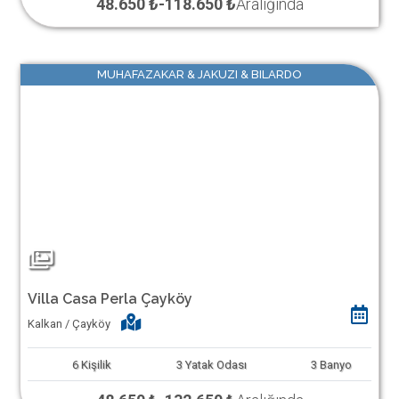
48.650 ₺
-
118.650 ₺
Aralığında
MUHAFAZAKAR & JAKUZI & BILARDO
Villa Casa Perla Çayköy
Kalkan / Çayköy
6
Kişilik
3
Yatak Odası
3
Banyo