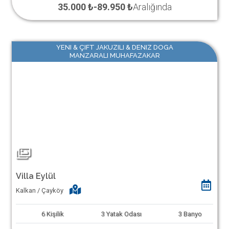
35.000 ₺
-
89.950 ₺
Aralığında
YENI & ÇIFT JAKUZILI & DENIZ DOGA
MANZARALI MUHAFAZAKAR
Villa Eylül
Kalkan / Çayköy
6
Kişilik
3
Yatak Odası
3
Banyo