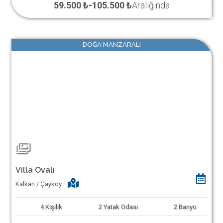
59.500 ₺
-
105.500 ₺
Aralığında
DOĞA MANZARALI
Villa Ovalı
Kalkan / Çayköy
4
Kişilik
2
Yatak Odası
2
Banyo