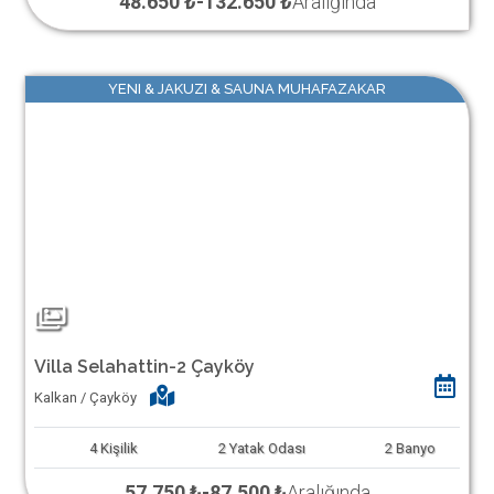
48.650 ₺
-
132.650 ₺
Aralığında
YENI & JAKUZI & SAUNA MUHAFAZAKAR
Villa Selahattin-2 Çayköy
Kalkan / Çayköy
4
Kişilik
2
Yatak Odası
2
Banyo
57.750 ₺
-
87.500 ₺
Aralığında