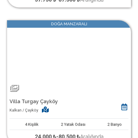
DOĞA MANZARALI
Villa Turgay Çayköy
Kalkan / Çayköy
4
Kişilik
2
Yatak Odası
2
Banyo
24.000 ₺
-
80.500 ₺
Aralığında