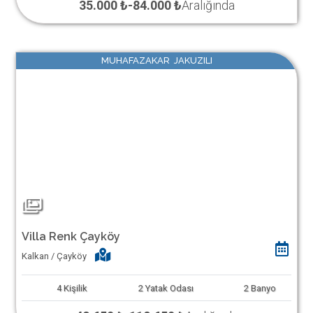
35.000 ₺
-
84.000 ₺
Aralığında
MUHAFAZAKAR JAKUZILI
Villa Renk Çayköy
Kalkan / Çayköy
4
Kişilik
2
Yatak Odası
2
Banyo