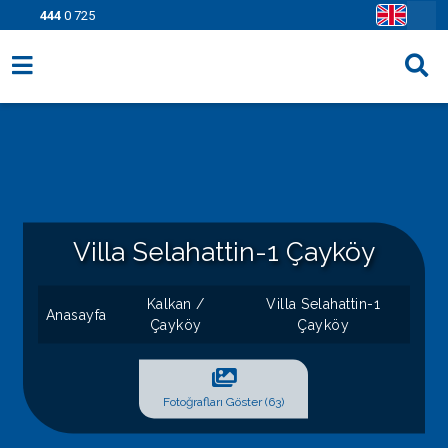
444
0 725
Villa Seçenekleri
Bölgeler
Fırsatlar
Bilgi Sayfaları
Villa Selahattin-1 Çayköy
Blog
Kalkan /
Villa Selahattin-1
Anasayfa
Çayköy
Çayköy
İletişim
Fotoğrafları Göster (63)