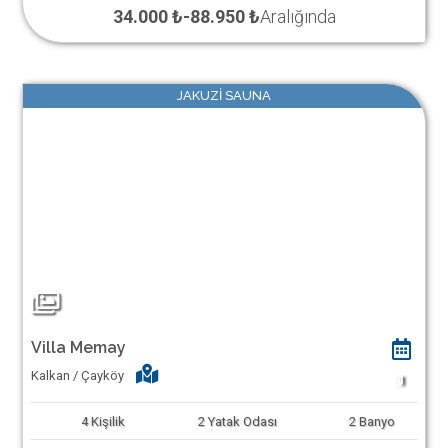
34.000 ₺
-
88.950 ₺
Aralığında
JAKUZİ SAUNA
Villa Memay
Kalkan / Çayköy
1
4
Kişilik
2
Yatak Odası
2
Banyo