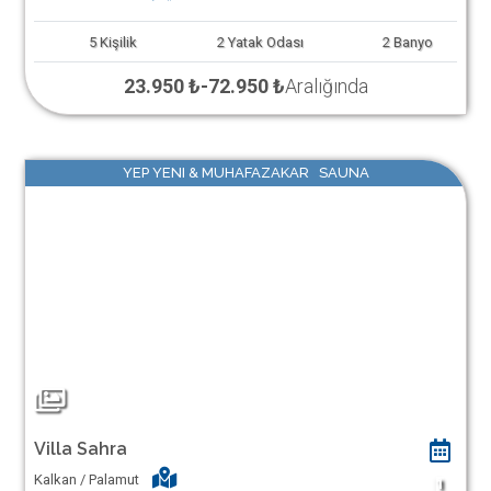
5
Kişilik
2
Yatak Odası
2
Banyo
23.950 ₺
-
72.950 ₺
Aralığında
YEP YENI & MUHAFAZAKAR SAUNA
Villa Sahra
Kalkan / Palamut
1