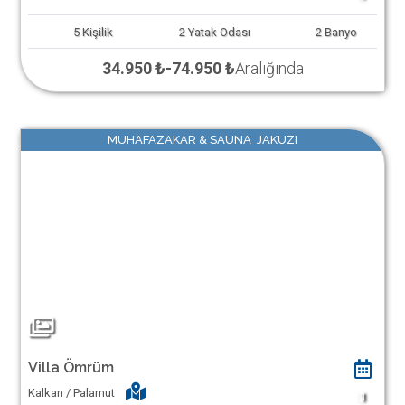
5
Kişilik
2
Yatak Odası
2
Banyo
34.950 ₺
-
74.950 ₺
Aralığında
MUHAFAZAKAR & SAUNA JAKUZI
Villa Ömrüm
Kalkan / Palamut
1