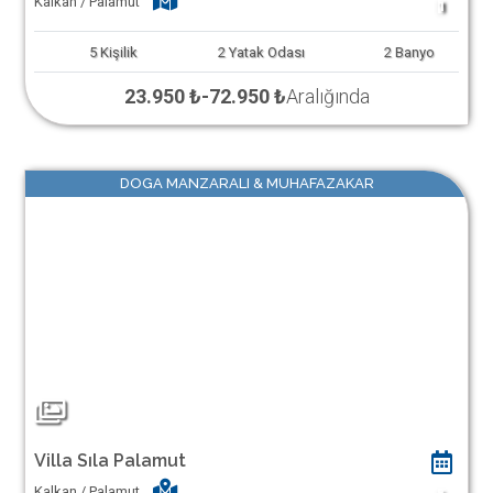
Kalkan / Palamut
1
5
Kişilik
2
Yatak Odası
2
Banyo
23.950 ₺
-
72.950 ₺
Aralığında
DOGA MANZARALI & MUHAFAZAKAR
Villa Sıla Palamut
Kalkan / Palamut