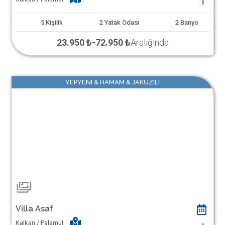
1
5
Kişilik
2
Yatak Odası
2
Banyo
23.950 ₺
-
72.950 ₺
Aralığında
YEPYENI & HAMAM & JAKUZILI
Villa Asaf
Kalkan / Palamut
1