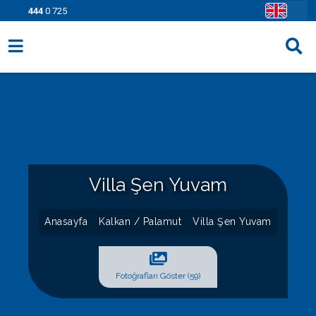
444
0 725
Villa Seçenekleri
Bölgeler
Fırsatlar
Bilgi Sayfaları
Villa Şen Yuvam
Blog
Anasayfa
Kalkan / Palamut
Villa Şen Yuvam
İletişim
Fotoğrafları Göster (59)