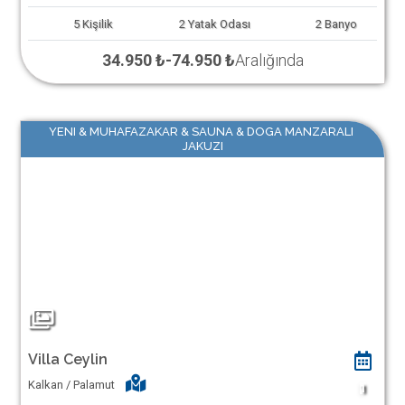
5
Kişilik
2
Yatak Odası
2
Banyo
34.950 ₺
-
74.950 ₺
Aralığında
YENI & MUHAFAZAKAR & SAUNA & DOGA MANZARALI
JAKUZI
Villa Ceylin
Kalkan / Palamut
1