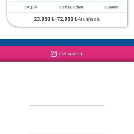
5
Kişilik
2
Yatak Odası
2
Banyo
23.950 ₺
-
72.950 ₺
Aralığında
BİZİ TAKİP ET!