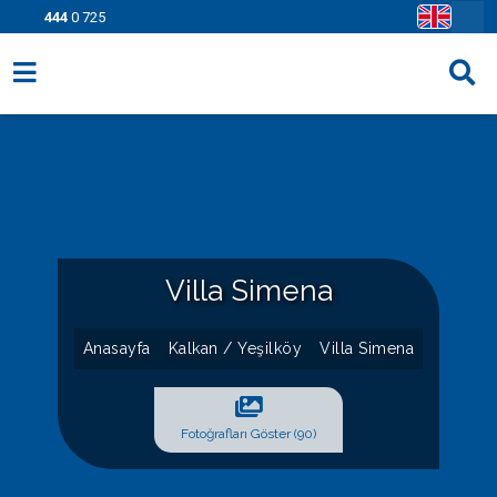
444
0 725
Villa Seçenekleri
Bölgeler
Fırsatlar
Bilgi Sayfaları
Villa Simena
Blog
Anasayfa
Kalkan / Yeşilköy
Villa Simena
İletişim
Fotoğrafları Göster (90)