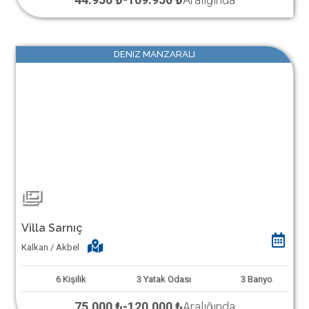
DENIZ MANZARALI
Villa Sarnıç
Kalkan / Akbel
6
Kişilik
3
Yatak Odası
3
Banyo
75.000 ₺
-
120.000 ₺
Aralığında