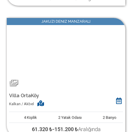
JAKUZI DENIZ MANZARALI
Villa OrtaKöy
Kalkan / Akbel
4
Kişilik
2
Yatak Odası
2
Banyo
61.320 ₺
-
151.200 ₺
Aralığında