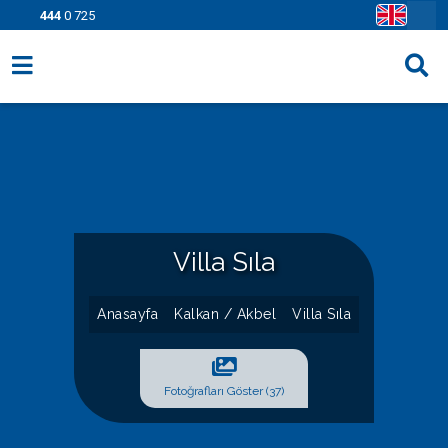
444
0 725
Villa Seçenekleri
Bölgeler
Fırsatlar
Bilgi Sayfaları
Villa Sıla
Blog
Anasayfa
Kalkan / Akbel
Villa Sıla
İletişim
Fotoğrafları Göster (37)