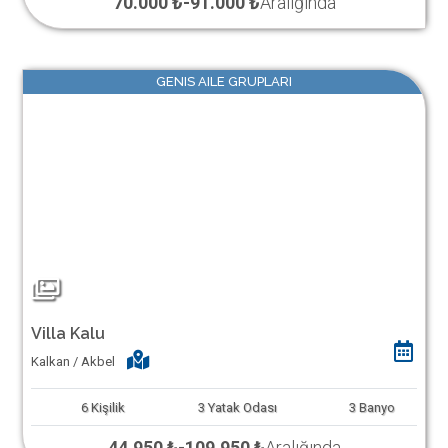
70.000 ₺
-
91.000 ₺
Aralığında
GENIS AILE GRUPLARI
Villa Kalu
Kalkan / Akbel
6
Kişilik
3
Yatak Odası
3
Banyo
44.950 ₺
-
109.950 ₺
Aralığında