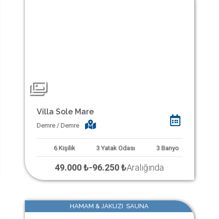
Villa Sole Mare
Demre / Demre
6
Kişilik
3
Yatak Odası
3
Banyo
49.000 ₺
-
96.250 ₺
Aralığında
HAMAM & JAKUZI SAUNA