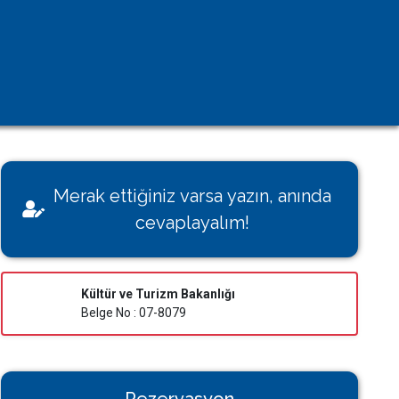
Kişisel Verilerin Korunması
Çerez Aydınlatma Metni
KVK Başvuru Formu
Villamı Kiraya Vermek İstiyorum
Sağlığınız Bizim İçin Değerli
Merak ettiğiniz varsa yazın, anında
Konut İzin Belge Başvurusu
cevaplayalım!
Bakanlık Belgeli Konutlar
Kültür ve Turizm Bakanlığı
Belge No : 07-8079