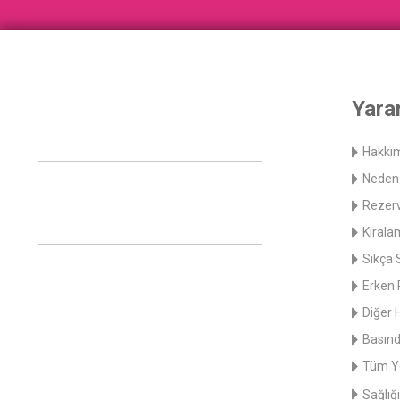
Yarar
Hakkı
Neden 
Rezerv
Kirala
Sıkça 
Erken 
Diğer 
Basınd
Tüm Y
Sağlığı