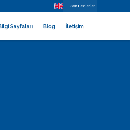
Son Gezilenler
Bilgi Sayfaları
Blog
İletişim
Hakkımızda
Ekibimiz
Kiralama Şartları ve Sözleşmesi
Sıkça Sorulan Sorular
Erken Rezervasyonun Avantajları
Diğer Hizmetlerimiz
Gezilecek Yerler
Basında Biz
Tüm Yorumlar