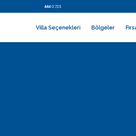
444
0 725
Villa Seçenekleri
Bölgeler
Fırs
2026 Villaları
Kalkan
Son
Villa Seçenekleri
Balayı Villaları
İslamlar
İndi
Bölgeler
Korunaklı Muhafazakar Villalar
Üzümlü
Kısa
Fırsatlar
Kapalı Havuzlu Villalar
Kaş
5 Ge
Bilgi Sayfaları
Çocuk Havuzlu Villalar
Patara
Fırs
Blog
Denize Yakın Villalar
Fethiye
İletişim
Deniz Manzaralı Villalar
Dalyan
Ekonomik Villalar
Bodrum
Lüks Villalar
Göcek