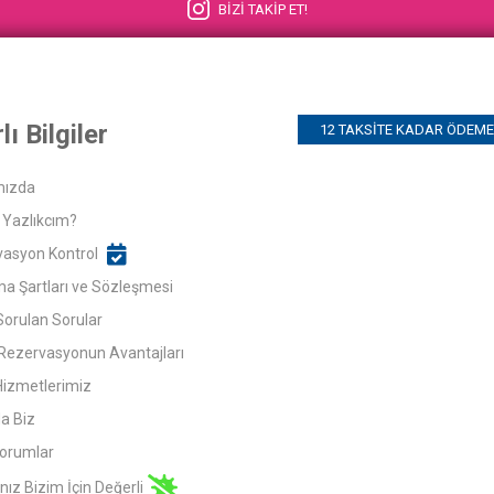
BİZİ TAKİP ET!
lı Bilgiler
12 TAKSITE KADAR ÖDEME 
mızda
Yazlıkcım?
asyon Kontrol
ma Şartları ve Sözleşmesi
Sorulan Sorular
Rezervasyonun Avantajları
Hizmetlerimiz
a Biz
orumlar
nız Bizim İçin Değerli