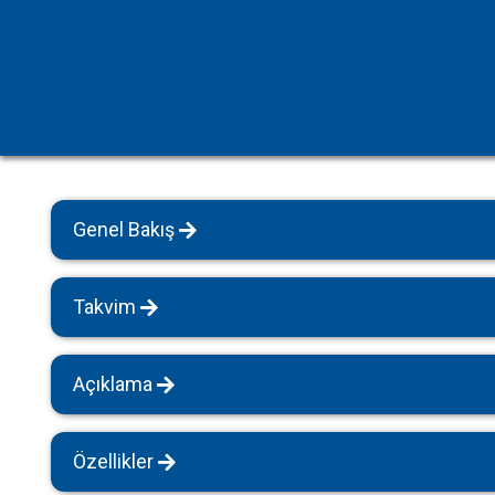
Havuz Isıtmalı Villalar
Sapanca
Geniş Aile Grupları İçin
Tüm Villalar
Evcil Hayvan İzinli Yazlıklar
Kiralık Apartlar
Bungalov Evler
Genel Bakış
Kahvaltı Dahil Villalar
Tüm Villalar
Takvim
Açıklama
Özellikler