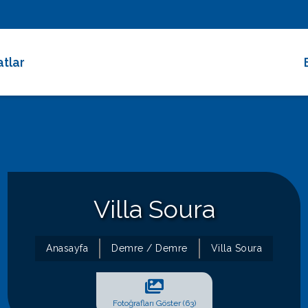
atlar
 Dakika Fırsatları
rimli Villalar
 Süreli Kiralıklar
ce Altı Villalar
Villa Soura
at Çarkı
Anasayfa
Demre / Demre
Villa Soura
Fotoğrafları Göster (63)