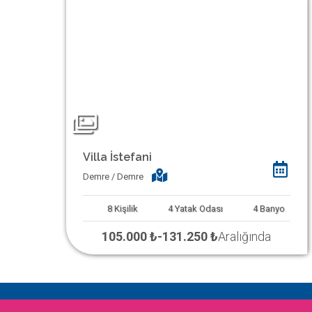
Villa İstefani
Demre / Demre
8
Kişilik
4
Yatak Odası
4
Banyo
105.000 ₺
-
131.250 ₺
Aralığında