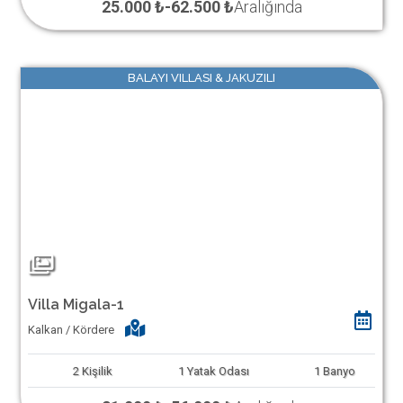
25.000 ₺
-
62.500 ₺
Aralığında
BALAYI VILLASI & JAKUZILI
Villa Migala-1
Kalkan / Kördere
2
Kişilik
1
Yatak Odası
1
Banyo