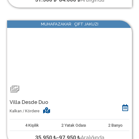
MUHAFAZAKAR ÇIFT JAKUZI
Villa Desde Duo
Kalkan / Kördere
4
Kişilik
2
Yatak Odası
2
Banyo
35.950 ₺
-
97.950 ₺
Aralığında