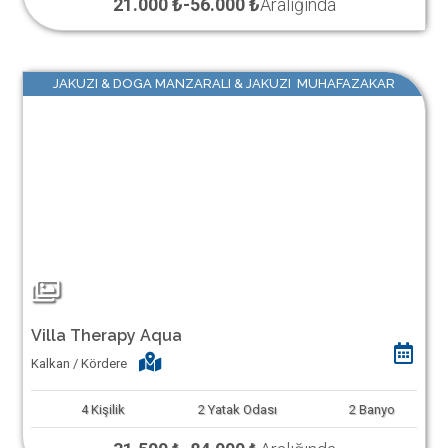
21.000 ₺
-
56.000 ₺
Aralığında
JAKUZI & DOGA MANZARALI & JAKUZI MUHAFAZAKAR
Villa Therapy Aqua
Kalkan / Kördere
4
Kişilik
2
Yatak Odası
2
Banyo