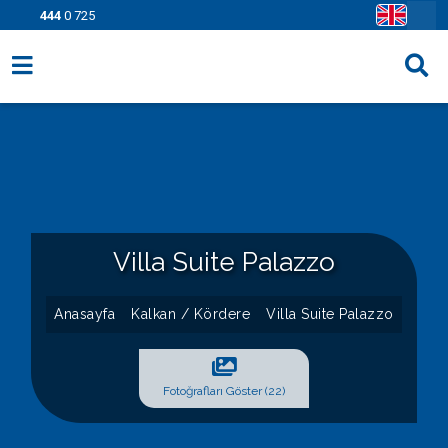
444
0 725
Villa Seçenekleri
Bölgeler
Fırsatlar
Bilgi Sayfaları
Villa Suite Palazzo
Blog
Anasayfa
Kalkan / Kördere
Villa Suite Palazzo
İletişim
Fotoğrafları Göster (22)