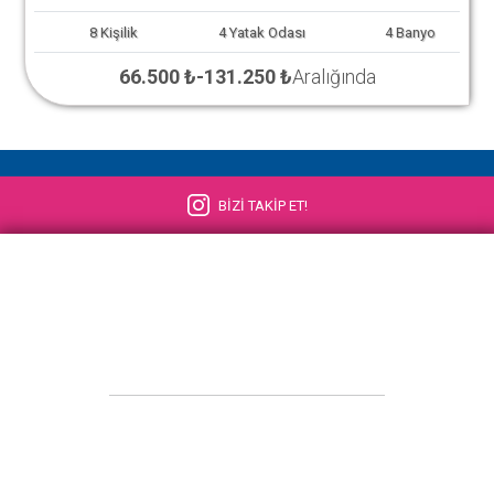
8
Kişilik
4
Yatak Odası
4
Banyo
66.500 ₺
-
131.250 ₺
Aralığında
BİZİ TAKİP ET!