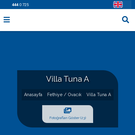
444
0 725
Villa Seçenekleri
Bölgeler
Fırsatlar
Bilgi Sayfaları
Villa Tuna A
Blog
Anasayfa
Fethiye / Ovacık
Villa Tuna A
İletişim
Fotoğrafları Göster (23)