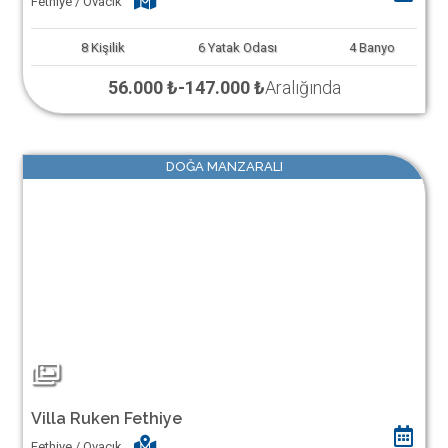
Fethiye / Ovacık
8
Kişilik
6
Yatak Odası
4
Banyo
56.000 ₺
-
147.000 ₺
Aralığında
DOĞA MANZARALI
Villa Ruken Fethiye
Fethiye / Ovacık