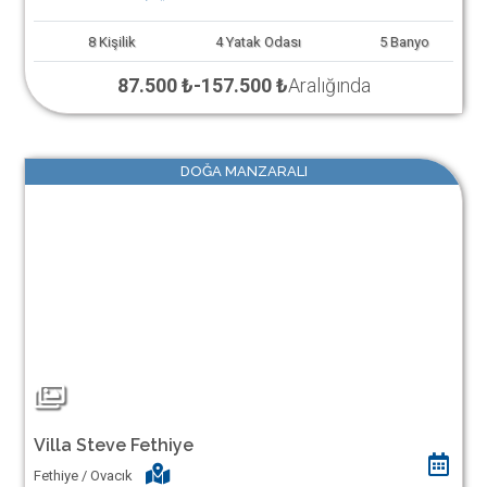
8
Kişilik
4
Yatak Odası
5
Banyo
87.500 ₺
-
157.500 ₺
Aralığında
DOĞA MANZARALI
Villa Steve Fethiye
Fethiye / Ovacık