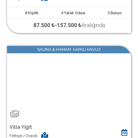
8
Kişilik
4
Yatak Odası
5
Banyo
87.500 ₺
-
157.500 ₺
Aralığında
SAUNA & HAMAM KAPALI HAVUZ
Villa Yiğit
Fethiye / Ovacık