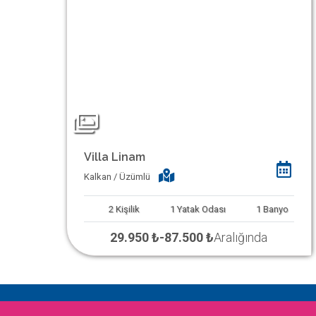
Villa Linam
Kalkan / Üzümlü
2
Kişilik
1
Yatak Odası
1
Banyo
29.950 ₺
-
87.500 ₺
Aralığında