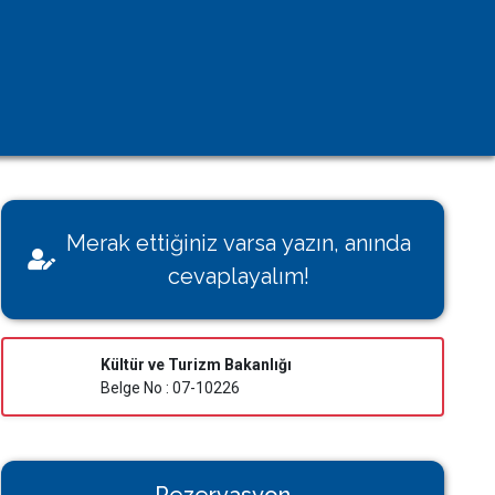
Kişisel Verilerin Korunması
Çerez Aydınlatma Metni
KVK Başvuru Formu
Villamı Kiraya Vermek İstiyorum
Sağlığınız Bizim İçin Değerli
Merak ettiğiniz varsa yazın, anında
Konut İzin Belge Başvurusu
cevaplayalım!
Bakanlık Belgeli Konutlar
Kültür ve Turizm Bakanlığı
Belge No : 07-10226