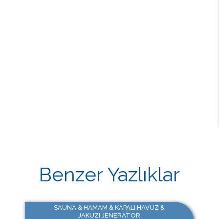
Benzer Yazlıklar
SAUNA & HAMAM & KAPALI HAVUZ &
JAKUZI JENERATÖR