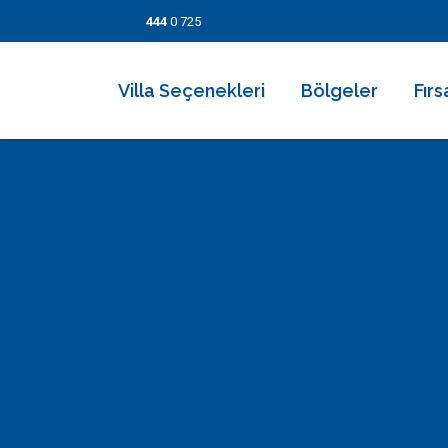
444
0 725
Villa Seçenekleri
Bölgeler
Fırs
2026 Villaları
Kalkan
Son
Villa Seçenekleri
Balayı Villaları
İslamlar
İndi
Bölgeler
Korunaklı Muhafazakar Villalar
Üzümlü
Kısa
Fırsatlar
Kapalı Havuzlu Villalar
Kaş
5 Ge
Bilgi Sayfaları
Çocuk Havuzlu Villalar
Patara
Fırs
Blog
Denize Yakın Villalar
Fethiye
İletişim
Deniz Manzaralı Villalar
Dalyan
Ekonomik Villalar
Bodrum
Lüks Villalar
Göcek