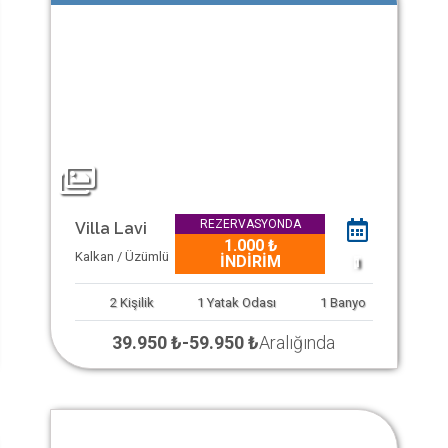
REZERVASYONDA
Villa Lavi
1.000 ₺
Kalkan / Üzümlü
İNDİRİM
1
2
Kişilik
1
Yatak Odası
1
Banyo
39.950 ₺
-
59.950 ₺
Aralığında