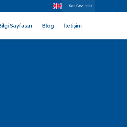
Son Gezilenler
Bilgi Sayfaları
Blog
İletişim
Hakkımızda
Ekibimiz
Kiralama Şartları ve Sözleşmesi
Sıkça Sorulan Sorular
Erken Rezervasyonun Avantajları
Diğer Hizmetlerimiz
Gezilecek Yerler
Basında Biz
Tüm Yorumlar