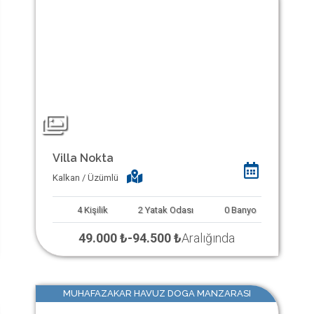
Villa Nokta
Kalkan / Üzümlü
4
Kişilik
2
Yatak Odası
0
Banyo
49.000 ₺
-
94.500 ₺
Aralığında
MUHAFAZAKAR HAVUZ DOGA MANZARASI