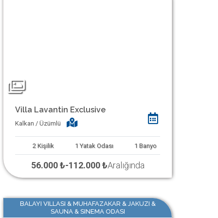
Villa Lavantin Exclusive
Kalkan / Üzümlü
2
Kişilik
1
Yatak Odası
1
Banyo
56.000 ₺
-
112.000 ₺
Aralığında
BALAYI VILLASI & MUHAFAZAKAR & JAKUZI &
SAUNA & SINEMA ODASI