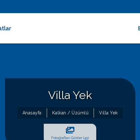
atlar
 Dakika Fırsatları
rimli Villalar
 Süreli Kiralıklar
ce Altı Villalar
Villa Yek
at Çarkı
Anasayfa
Kalkan / Üzümlü
Villa Yek
Fotoğrafları Göster (45)