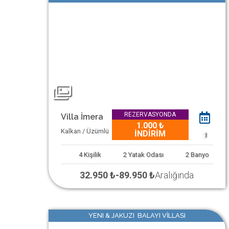
REZERVASYONDA
Villa İmera
1.000 ₺
Kalkan / Üzümlü
İNDİRİM
1
4
Kişilik
2
Yatak Odası
2
Banyo
32.950 ₺
-
89.950 ₺
Aralığında
YENI & JAKUZI BALAYI VİLLASI