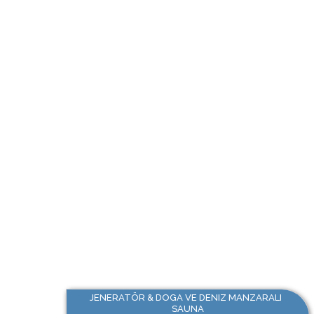
JENERATÖR & DOGA VE DENIZ MANZARALI
SAUNA