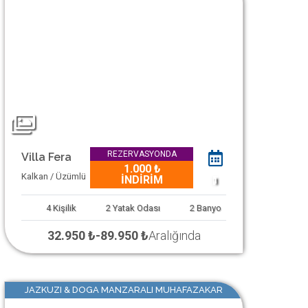
REZERVASYONDA
Villa Fera
1.000 ₺
Kalkan / Üzümlü
İNDİRİM
1
4
Kişilik
2
Yatak Odası
2
Banyo
32.950 ₺
-
89.950 ₺
Aralığında
JAZKUZI & DOGA MANZARALI MUHAFAZAKAR