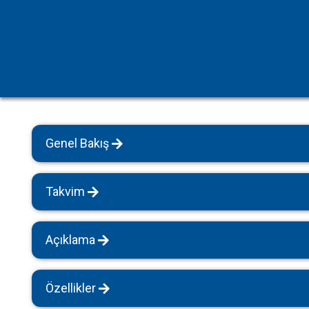
Havuz Isıtmalı Villalar
Sapanca
Geniş Aile Grupları İçin
Tüm Villalar
Evcil Hayvan İzinli Yazlıklar
Kiralık Apartlar
Bungalov Evler
Genel Bakış
Kahvaltı Dahil Villalar
Tüm Villalar
Takvim
Açıklama
Özellikler