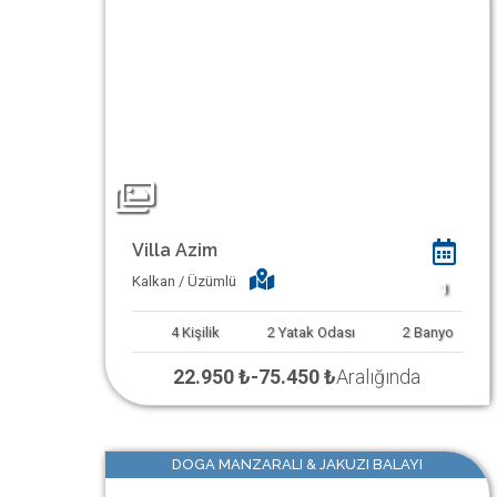
Villa Azim
Kalkan / Üzümlü
1
4
Kişilik
2
Yatak Odası
2
Banyo
22.950 ₺
-
75.450 ₺
Aralığında
DOGA MANZARALI & JAKUZI BALAYI