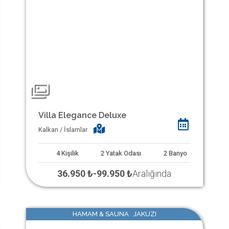
Villa Elegance Deluxe
Kalkan / İslamlar
4
Kişilik
2
Yatak Odası
2
Banyo
36.950 ₺
-
99.950 ₺
Aralığında
HAMAM & SAUNA JAKUZI