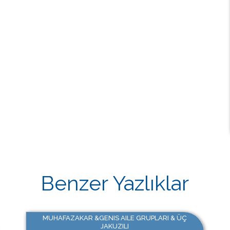
Benzer Yazlıklar
MUHAFAZAKAR &GENIS AILE GRUPLARI & ÜÇ
JAKUZILI