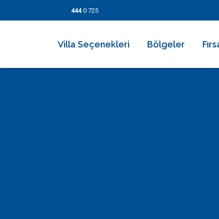
444
0 725
Villa Seçenekleri
Bölgeler
Fırs
2026 Villaları
Kalkan
Son
Villa Seçenekleri
Balayı Villaları
İslamlar
İndi
Bölgeler
Korunaklı Muhafazakar Villalar
Üzümlü
Kısa
Fırsatlar
Kapalı Havuzlu Villalar
Kaş
5 Ge
Bilgi Sayfaları
Çocuk Havuzlu Villalar
Patara
Fırs
Blog
Denize Yakın Villalar
Fethiye
İletişim
Deniz Manzaralı Villalar
Dalyan
Ekonomik Villalar
Bodrum
Lüks Villalar
Göcek