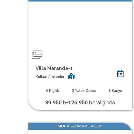
Villa Maranda-1
Kalkan / İslamlar
6
Kişilik
3
Yatak Odası
3
Banyo
39.950 ₺
-
126.950 ₺
Aralığında
MUHAFAZAKAR JAKUZI