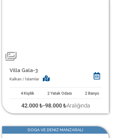
Villa Gala-3
Kalkan / İslamlar
4
Kişilik
2
Yatak Odası
2
Banyo
42.000 ₺
-
98.000 ₺
Aralığında
DOGA VE DENIZ MANZARALI