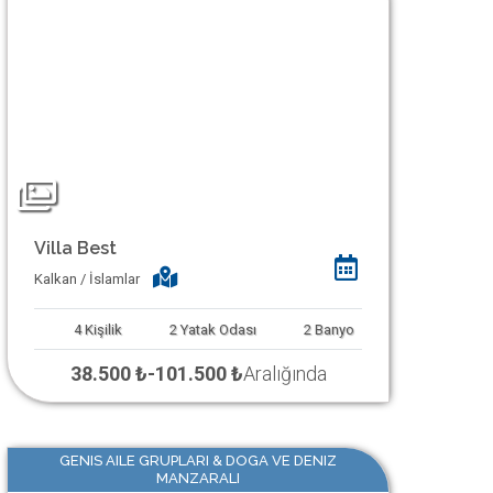
Villa Best
Kalkan / İslamlar
4
Kişilik
2
Yatak Odası
2
Banyo
38.500 ₺
-
101.500 ₺
Aralığında
GENIS AILE GRUPLARI & DOGA VE DENIZ
MANZARALI