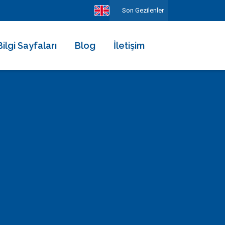
Son Gezilenler
Bilgi Sayfaları
Blog
İletişim
Hakkımızda
Ekibimiz
Kiralama Şartları ve Sözleşmesi
Sıkça Sorulan Sorular
Erken Rezervasyonun Avantajları
Diğer Hizmetlerimiz
Gezilecek Yerler
Basında Biz
Tüm Yorumlar