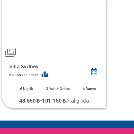
Villa Sydney
Kalkan / İslamlar
6
Kişilik
3
Yatak Odası
4
Banyo
48.650 ₺
-
101.150 ₺
Aralığında