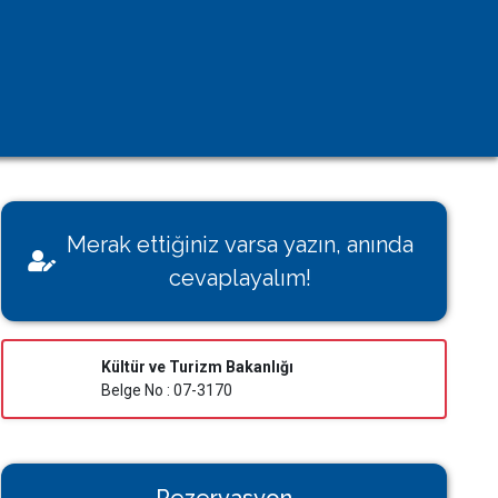
Kişisel Verilerin Korunması
Çerez Aydınlatma Metni
KVK Başvuru Formu
Villamı Kiraya Vermek İstiyorum
Sağlığınız Bizim İçin Değerli
Merak ettiğiniz varsa yazın, anında
Konut İzin Belge Başvurusu
cevaplayalım!
Bakanlık Belgeli Konutlar
Kültür ve Turizm Bakanlığı
Belge No : 07-3170