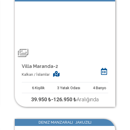
Villa Maranda-2
Kalkan / İslamlar
6
Kişilik
3
Yatak Odası
4
Banyo
39.950 ₺
-
126.950 ₺
Aralığında
DENIZ MANZARALI JAKUZILI