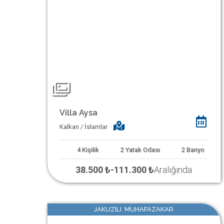
Villa Aysa
Kalkan / İslamlar
4
Kişilik
2
Yatak Odası
2
Banyo
38.500 ₺
-
111.300 ₺
Aralığında
JAKUZILI MUHAFAZAKAR