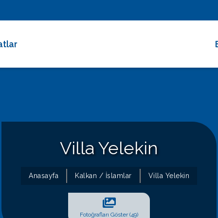
atlar
 Dakika Fırsatları
rimli Villalar
 Süreli Kiralıklar
ce Altı Villalar
Villa Yelekin
at Çarkı
Anasayfa
Kalkan / İslamlar
Villa Yelekin
Fotoğrafları Göster (49)