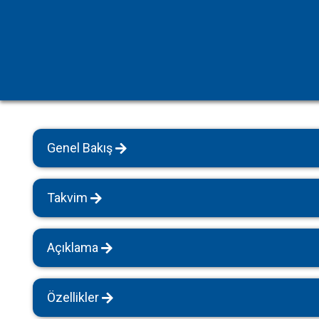
Havuz Isıtmalı Villalar
Sapanca
Geniş Aile Grupları İçin
Tüm Villalar
Evcil Hayvan İzinli Yazlıklar
Kiralık Apartlar
Bungalov Evler
Genel Bakış
Kahvaltı Dahil Villalar
Tüm Villalar
Takvim
Açıklama
Özellikler