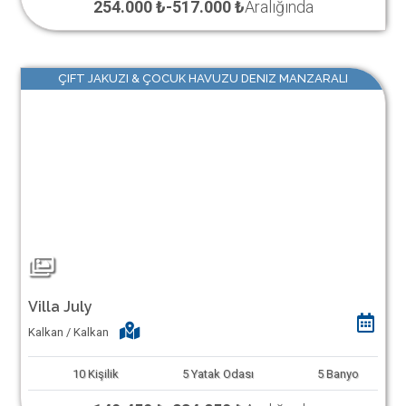
254.000 ₺
-
517.000 ₺
Aralığında
ÇIFT JAKUZI & ÇOCUK HAVUZU DENIZ MANZARALI
Villa July
Kalkan / Kalkan
10
Kişilik
5
Yatak Odası
5
Banyo