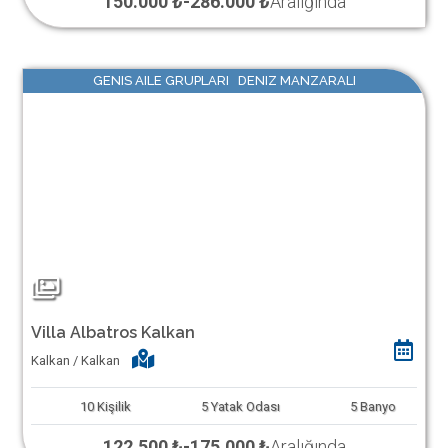
150.000 ₺
-
286.000 ₺
Aralığında
GENIS AILE GRUPLARI DENIZ MANZARALI
Villa Albatros Kalkan
Kalkan / Kalkan
10
Kişilik
5
Yatak Odası
5
Banyo
122.500 ₺
-
175.000 ₺
Aralığında