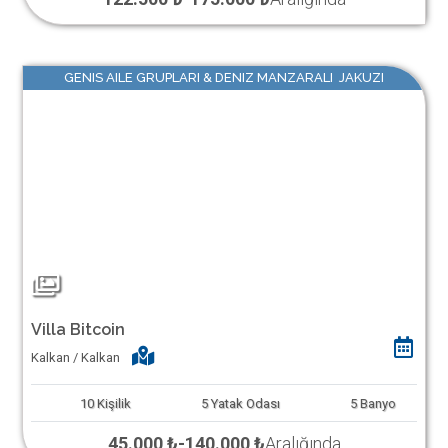
GENIS AILE GRUPLARI & DENIZ MANZARALI JAKUZI
Villa Bitcoin
Kalkan / Kalkan
10
Kişilik
5
Yatak Odası
5
Banyo
45.000 ₺
-
140.000 ₺
Aralığında