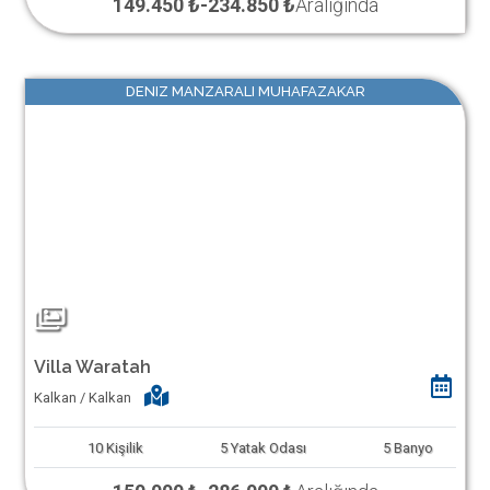
149.450 ₺
-
234.850 ₺
Aralığında
DENIZ MANZARALI MUHAFAZAKAR
Villa Waratah
Kalkan / Kalkan
10
Kişilik
5
Yatak Odası
5
Banyo