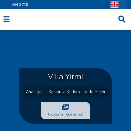
444
0 725
Villa Seçenekleri
Bölgeler
Fırsatlar
Bilgi Sayfaları
Villa Yirmi
Blog
Anasayfa
Kalkan / Kalkan
Villa Yirmi
İletişim
Fotoğrafları Göster (45)