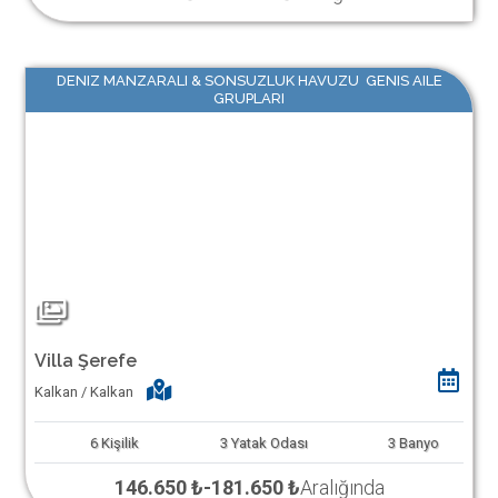
DENIZ MANZARALI & SONSUZLUK HAVUZU GENIS AILE
GRUPLARI
Villa Şerefe
Kalkan / Kalkan
6
Kişilik
3
Yatak Odası
3
Banyo
146.650 ₺
-
181.650 ₺
Aralığında