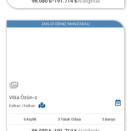
96.080 ₺
-
191.714 ₺
Aralığında
JAKUZI DENIZ MANZARALI
Villa Özün-2
Kalkan / Kalkan
6
Kişilik
3
Yatak Odası
3
Banyo
96.080 ₺
-
191.714 ₺
Aralığında