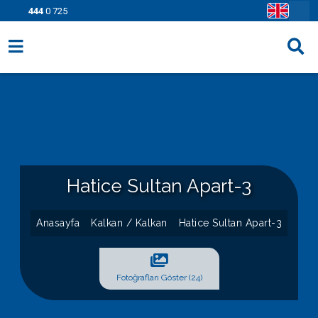
444
0 725
Villa Seçenekleri
Bölgeler
Fırsatlar
Bilgi Sayfaları
Hatice Sultan Apart-3
Blog
Anasayfa
Kalkan / Kalkan
Hatice Sultan Apart-3
İletişim
Fotoğrafları Göster (24)