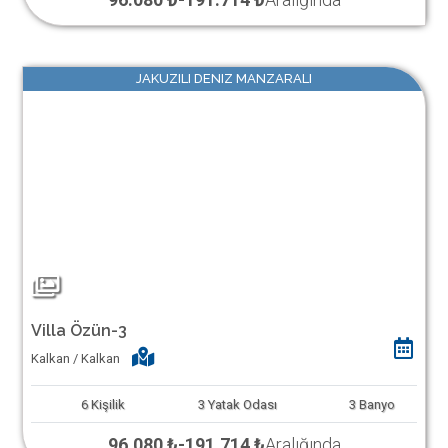
JAKUZILI DENIZ MANZARALI
Villa Özün-3
Kalkan / Kalkan
6
Kişilik
3
Yatak Odası
3
Banyo
96.080 ₺
-
191.714 ₺
Aralığında