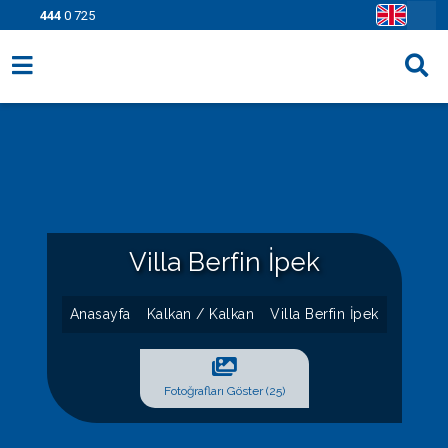
444
0 725
Villa Seçenekleri
Bölgeler
Fırsatlar
Bilgi Sayfaları
Villa Berfin İpek
Blog
Anasayfa
Kalkan / Kalkan
Villa Berfin İpek
İletişim
Fotoğrafları Göster (25)