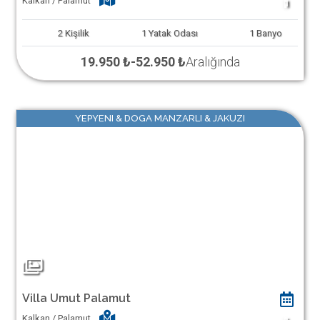
Kalkan / Palamut
1
2
Kişilik
1
Yatak Odası
1
Banyo
19.950 ₺
-
52.950 ₺
Aralığında
YEPYENI & DOGA MANZARLI & JAKUZI
Villa Umut Palamut
Kalkan / Palamut