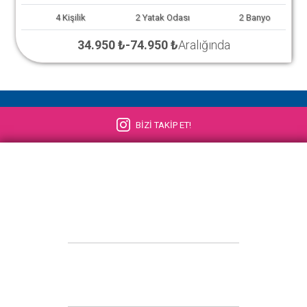
4
Kişilik
2
Yatak Odası
2
Banyo
34.950 ₺
-
74.950 ₺
Aralığında
BİZİ TAKİP ET!