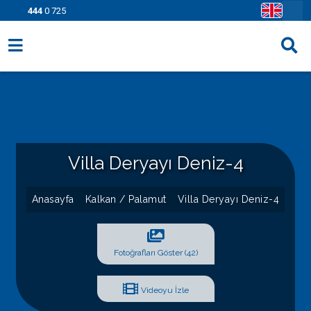
444
0 725
Villa Seçenekleri
Bölgeler
Fırsatlar
Villa Deryayı Deniz-4
Bilgi Sayfaları
Blog
Anasayfa
Kalkan / Palamut
Villa Deryayı Deniz-4
İletişim
Fotoğrafları Göster (42)
Videoyu İzle