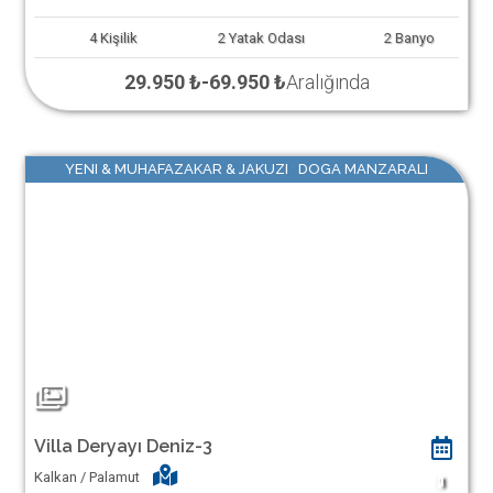
4
Kişilik
2
Yatak Odası
2
Banyo
29.950 ₺
-
69.950 ₺
Aralığında
YENI & MUHAFAZAKAR & JAKUZI DOGA MANZARALI
Villa Deryayı Deniz-3
Kalkan / Palamut
1