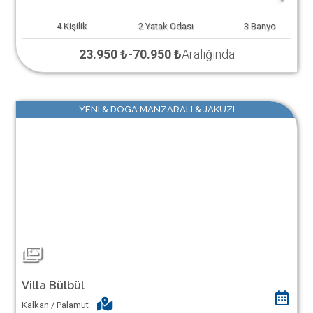
4
Kişilik
2
Yatak Odası
3
Banyo
23.950 ₺
-
70.950 ₺
Aralığında
YENI & DOGA MANZARALI & JAKUZI
Villa Bülbül
Kalkan / Palamut