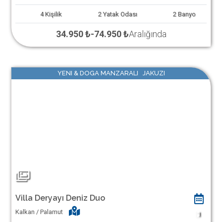
4
Kişilik
2
Yatak Odası
2
Banyo
34.950 ₺
-
74.950 ₺
Aralığında
YENI & DOGA MANZARALI JAKUZI
Villa Deryayı Deniz Duo
Kalkan / Palamut
1