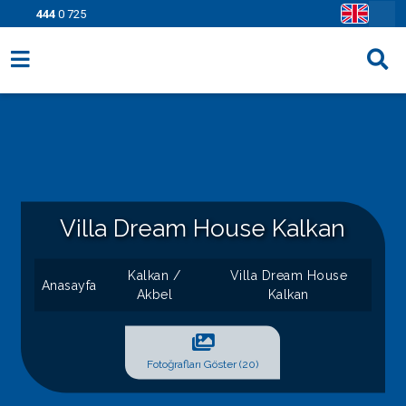
444
0 725
Villa Seçenekleri
Bölgeler
Fırsatlar
Bilgi Sayfaları
Villa Dream House Kalkan
Blog
Kalkan /
Villa Dream House
Anasayfa
Akbel
Kalkan
İletişim
Fotoğrafları Göster (20)