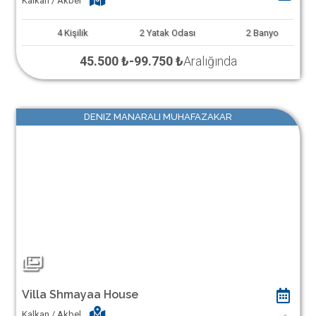
Kalkan / Akbel
4
Kişilik
2
Yatak Odası
2
Banyo
45.500 ₺
-
99.750 ₺
Aralığında
DENIZ MANARALI MUHAFAZAKAR
Villa Shmayaa House
Kalkan / Akbel