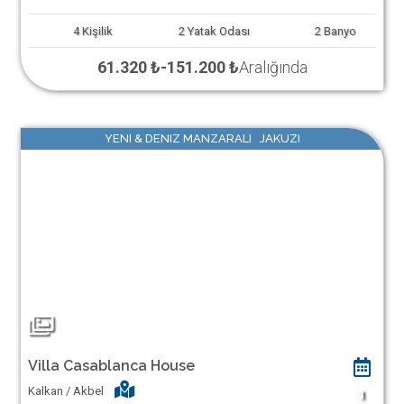
4
Kişilik
2
Yatak Odası
2
Banyo
61.320 ₺
-
151.200 ₺
Aralığında
YENI & DENIZ MANZARALI JAKUZI
Villa Casablanca House
Kalkan / Akbel
1