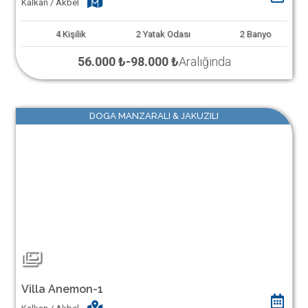
Kalkan / Akbel
4
Kişilik
2
Yatak Odası
2
Banyo
56.000 ₺
-
98.000 ₺
Aralığında
DOGA MANZARALI & JAKUZILI
Villa Anemon-1