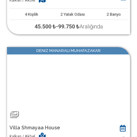
Kalkan / Akbel
4
Kişilik
2
Yatak Odası
2
Banyo
45.500 ₺
-
99.750 ₺
Aralığında
DENIZ MANARALI MUHAFAZAKAR
Villa Shmayaa House
Kalkan / Akbel