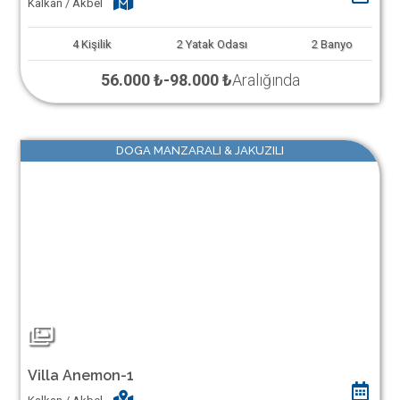
Kalkan / Akbel
4
Kişilik
2
Yatak Odası
2
Banyo
56.000 ₺
-
98.000 ₺
Aralığında
DOGA MANZARALI & JAKUZILI
Villa Anemon-1