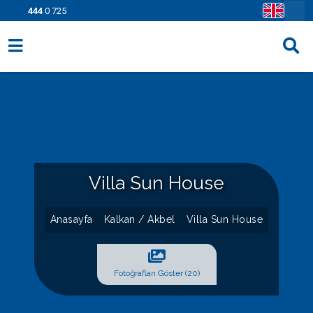
444
0 725
Villa Seçenekleri
Bölgeler
Fırsatlar
Bilgi Sayfaları
Villa Sun House
Blog
Anasayfa
Kalkan / Akbel
Villa Sun House
İletişim
Fotoğrafları Göster (20)