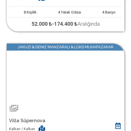
8
Kişilik
4
Yatak Odası
4
Banyo
52.000 ₺
-
174.400 ₺
Aralığında
JAKUZI & DENIZ MANZARALI & LÜKS MUHAFAZAKAR
Villa Süpernova
Kalkan / Kalkan