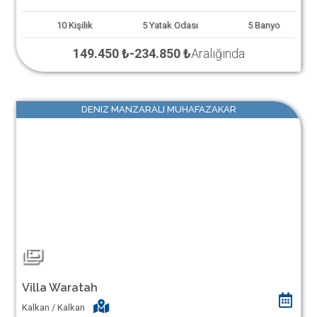
10
Kişilik
5
Yatak Odası
5
Banyo
149.450 ₺
-
234.850 ₺
Aralığında
DENIZ MANZARALI MUHAFAZAKAR
Villa Waratah
Kalkan / Kalkan