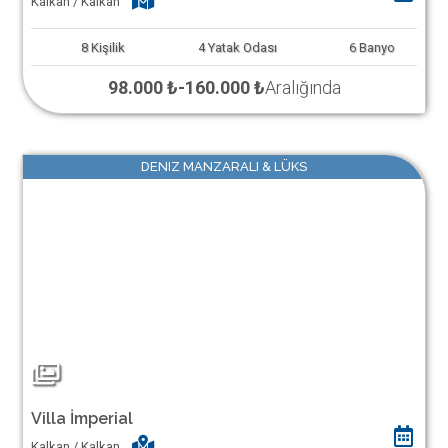
Kalkan / Kalkan
8
Kişilik
4
Yatak Odası
6
Banyo
98.000 ₺
-
160.000 ₺
Aralığında
DENIZ MANZARALI & LÜKS
Villa İmperial
Kalkan / Kalkan