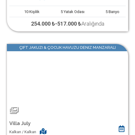
10
Kişilik
5
Yatak Odası
5
Banyo
254.000 ₺
-
517.000 ₺
Aralığında
ÇIFT JAKUZI & ÇOCUK HAVUZU DENIZ MANZARALI
Villa July
Kalkan / Kalkan