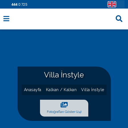
444
0 725
Villa Seçenekleri
Bölgeler
Fırsatlar
Bilgi Sayfaları
Villa İnstyle
Blog
Anasayfa
Kalkan / Kalkan
Villa İnstyle
İletişim
Fotoğrafları Göster (24)