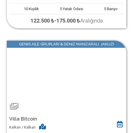
10
Kişilik
5
Yatak Odası
5
Banyo
122.500 ₺
-
175.000 ₺
Aralığında
GENIS AILE GRUPLARI & DENIZ MANZARALI JAKUZI
Villa Bitcoin
Kalkan / Kalkan