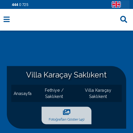
444
0 725
Villa Seçenekleri
Bölgeler
Fırsatlar
Bilgi Sayfaları
Villa Karaçay Saklıkent
Blog
Fethiye /
Villa Karaçay
Anasayfa
Saklıkent
Saklıkent
İletişim
Fotoğrafları Göster (45)