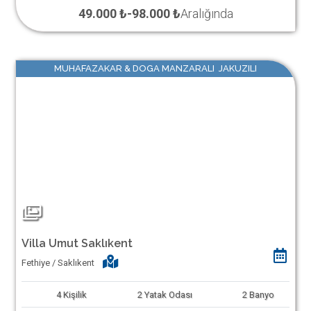
49.000 ₺
-
98.000 ₺
Aralığında
MUHAFAZAKAR & DOGA MANZARALI JAKUZILI
Villa Umut Saklıkent
Fethiye / Saklıkent
4
Kişilik
2
Yatak Odası
2
Banyo