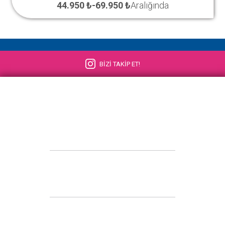
44.950 ₺
-
69.950 ₺
Aralığında
BİZİ TAKİP ET!