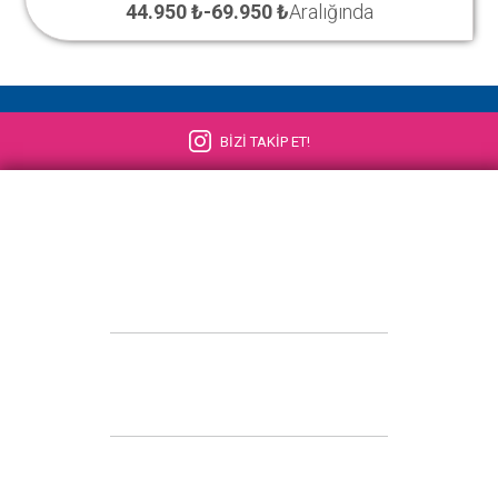
44.950 ₺
-
69.950 ₺
Aralığında
BİZİ TAKİP ET!