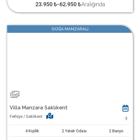
23.950 ₺
-
62.950 ₺
Aralığında
DOĞA MANZARALI
Villa Manzara Saklıkent
Fethiye / Saklıkent
1
4
Kişilik
2
Yatak Odası
2
Banyo