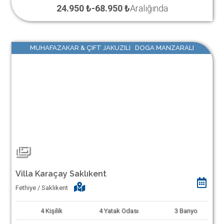
24.950 ₺
-
68.950 ₺
Aralığında
MUHAFAZAKAR & ÇIFT JAKUZILI DOGA MANZARALI
Villa Karaçay Saklıkent
Fethiye / Saklıkent
4
Kişilik
4
Yatak Odası
3
Banyo