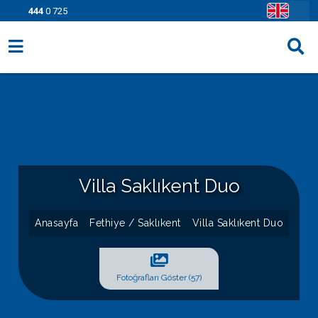
444
0 725
Villa Seçenekleri
Bölgeler
Fırsatlar
Bilgi Sayfaları
Villa Saklıkent Duo
Blog
Anasayfa
Fethiye / Saklıkent
Villa Saklıkent Duo
İletişim
Fotoğrafları Göster (57)