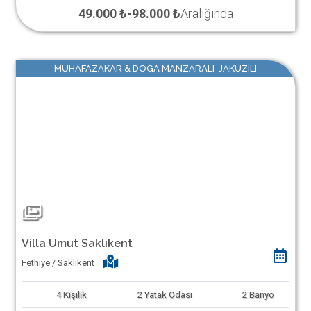
49.000 ₺
-
98.000 ₺
Aralığında
MUHAFAZAKAR & DOGA MANZARALI JAKUZILI
Villa Umut Saklıkent
Fethiye / Saklıkent
4
Kişilik
2
Yatak Odası
2
Banyo