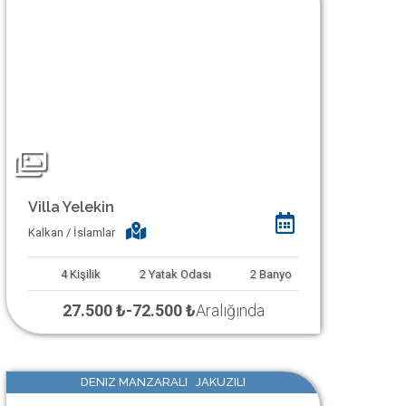
Villa Yelekin
Kalkan / İslamlar
4
Kişilik
2
Yatak Odası
2
Banyo
27.500 ₺
-
72.500 ₺
Aralığında
DENIZ MANZARALI JAKUZILI