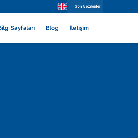
Son Gezilenler
Bilgi Sayfaları
Blog
İletişim
Hakkımızda
Ekibimiz
Kiralama Şartları ve Sözleşmesi
Sıkça Sorulan Sorular
Erken Rezervasyonun Avantajları
Diğer Hizmetlerimiz
Gezilecek Yerler
Basında Biz
Tüm Yorumlar