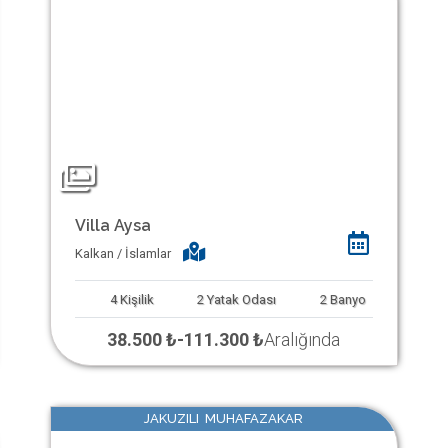
Villa Aysa
Kalkan / İslamlar
4
Kişilik
2
Yatak Odası
2
Banyo
38.500 ₺
-
111.300 ₺
Aralığında
JAKUZILI MUHAFAZAKAR