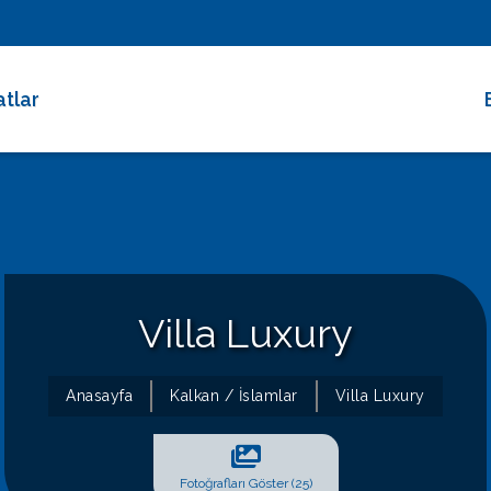
atlar
 Dakika Fırsatları
rimli Villalar
 Süreli Kiralıklar
ce Altı Villalar
Villa Luxury
at Çarkı
Anasayfa
Kalkan / İslamlar
Villa Luxury
Fotoğrafları Göster (25)