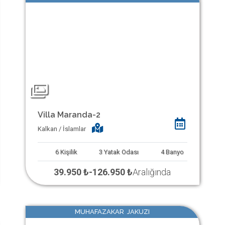
Villa Maranda-2
Kalkan / İslamlar
6
Kişilik
3
Yatak Odası
4
Banyo
39.950 ₺
-
126.950 ₺
Aralığında
MUHAFAZAKAR JAKUZI