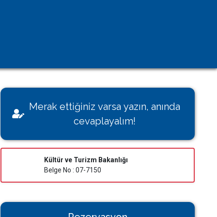
Kişisel Verilerin Korunması
Çerez Aydınlatma Metni
KVK Başvuru Formu
Villamı Kiraya Vermek İstiyorum
Sağlığınız Bizim İçin Değerli
Merak ettiğiniz varsa yazın, anında
Konut İzin Belge Başvurusu
cevaplayalım!
Bakanlık Belgeli Konutlar
Kültür ve Turizm Bakanlığı
Belge No : 07-7150