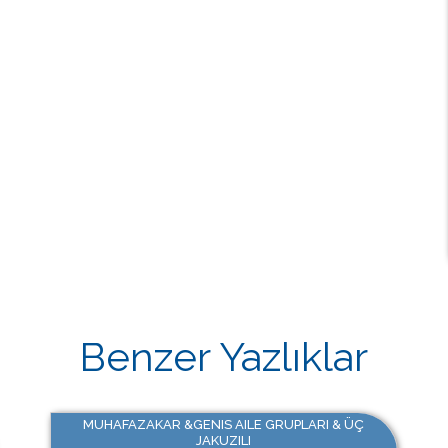
Benzer Yazlıklar
MUHAFAZAKAR &GENIS AILE GRUPLARI & ÜÇ
JAKUZILI