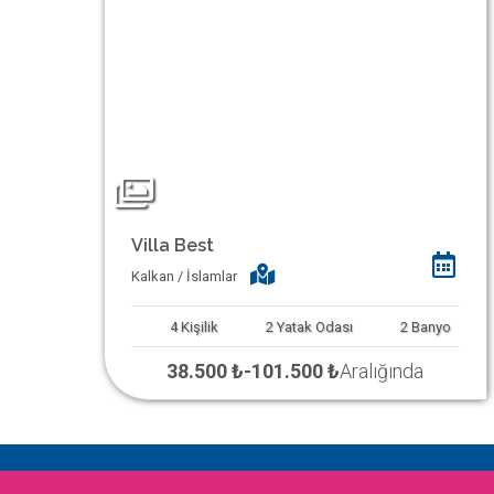
Villa Best
Kalkan / İslamlar
4
Kişilik
2
Yatak Odası
2
Banyo
38.500 ₺
-
101.500 ₺
Aralığında