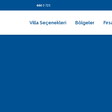
444
0 725
Villa Seçenekleri
Bölgeler
Fırs
2026 Villaları
Kalkan
Son
Villa Seçenekleri
Balayı Villaları
İslamlar
İndi
Bölgeler
Korunaklı Muhafazakar Villalar
Üzümlü
Kısa
Fırsatlar
Kapalı Havuzlu Villalar
Kaş
5 Ge
Bilgi Sayfaları
Çocuk Havuzlu Villalar
Patara
Fırs
Blog
Denize Yakın Villalar
Fethiye
İletişim
Deniz Manzaralı Villalar
Dalyan
Ekonomik Villalar
Bodrum
Lüks Villalar
Göcek