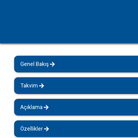
Havuz Isıtmalı Villalar
Sapanca
Geniş Aile Grupları İçin
Tüm Villalar
Evcil Hayvan İzinli Yazlıklar
Kiralık Apartlar
Bungalov Evler
Genel Bakış
Kahvaltı Dahil Villalar
Tüm Villalar
Takvim
Açıklama
Özellikler