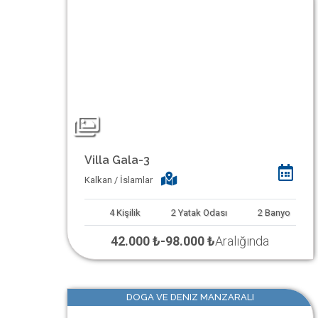
Villa Gala-3
Kalkan / İslamlar
4
Kişilik
2
Yatak Odası
2
Banyo
42.000 ₺
-
98.000 ₺
Aralığında
DOGA VE DENIZ MANZARALI