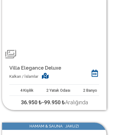
Villa Elegance Deluxe
Kalkan / İslamlar
4
Kişilik
2
Yatak Odası
2
Banyo
36.950 ₺
-
99.950 ₺
Aralığında
HAMAM & SAUNA JAKUZI