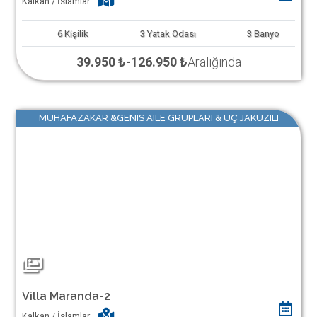
Kalkan / İslamlar
6
Kişilik
3
Yatak Odası
3
Banyo
39.950 ₺
-
126.950 ₺
Aralığında
MUHAFAZAKAR &GENIS AILE GRUPLARI & ÜÇ JAKUZILI
Villa Maranda-2
Kalkan / İslamlar