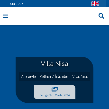
444
0 725
Villa Seçenekleri
Bölgeler
Fırsatlar
Bilgi Sayfaları
Villa Nisa
Blog
Anasayfa
Kalkan / İslamlar
Villa Nisa
İletişim
Fotoğrafları Göster (20)