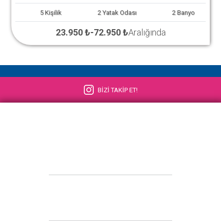
5
Kişilik
2
Yatak Odası
2
Banyo
23.950 ₺
-
72.950 ₺
Aralığında
BİZİ TAKİP ET!