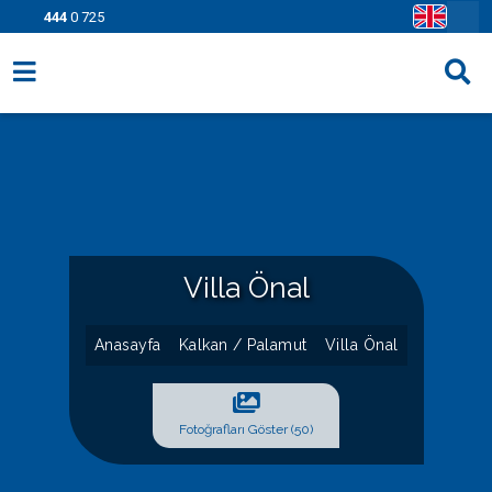
444
0 725
Villa Seçenekleri
Bölgeler
Fırsatlar
Bilgi Sayfaları
Villa Önal
Blog
Anasayfa
Kalkan / Palamut
Villa Önal
İletişim
Fotoğrafları Göster (50)