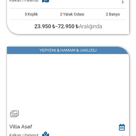
Kalkan / Palamut
1
5
Kişilik
2
Yatak Odası
2
Banyo
23.950 ₺
-
72.950 ₺
Aralığında
YEPYENI & HAMAM & JAKUZILI
Villa Asaf
Kalkan / Palamut