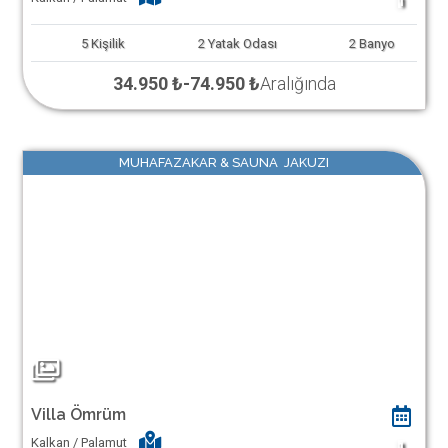
1
5
Kişilik
2
Yatak Odası
2
Banyo
34.950 ₺
-
74.950 ₺
Aralığında
MUHAFAZAKAR & SAUNA JAKUZI
Villa Ömrüm
Kalkan / Palamut
1