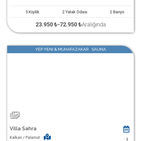
5
Kişilik
2
Yatak Odası
2
Banyo
23.950 ₺
-
72.950 ₺
Aralığında
YEP YENI & MUHAFAZAKAR SAUNA
Villa Sahra
Kalkan / Palamut
1