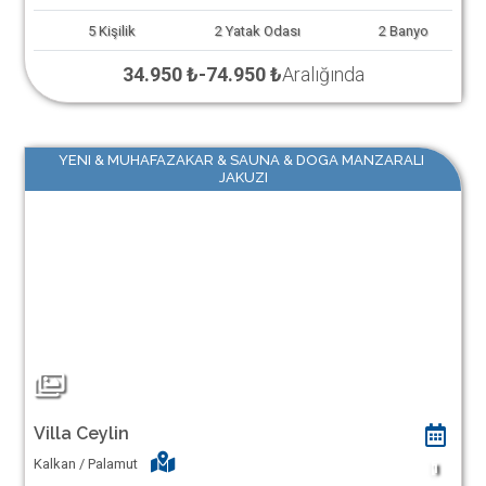
5
Kişilik
2
Yatak Odası
2
Banyo
34.950 ₺
-
74.950 ₺
Aralığında
YENI & MUHAFAZAKAR & SAUNA & DOGA MANZARALI
JAKUZI
Villa Ceylin
Kalkan / Palamut
1