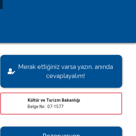
Kişisel Verilerin Korunması
Çerez Aydınlatma Metni
KVK Başvuru Formu
Villamı Kiraya Vermek İstiyorum
Sağlığınız Bizim İçin Değerli
Merak ettiğiniz varsa yazın, anında
Konut İzin Belge Başvurusu
cevaplayalım!
Bakanlık Belgeli Konutlar
Kültür ve Turizm Bakanlığı
Belge No : 07-1577