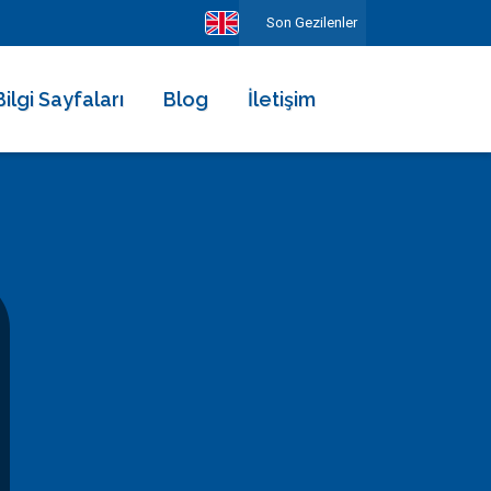
Son Gezilenler
Bilgi Sayfaları
Blog
İletişim
Hakkımızda
Ekibimiz
Kiralama Şartları ve Sözleşmesi
Sıkça Sorulan Sorular
Erken Rezervasyonun Avantajları
Diğer Hizmetlerimiz
Gezilecek Yerler
Basında Biz
Tüm Yorumlar