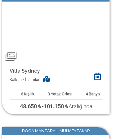
Villa Sydney
Kalkan / İslamlar
6
Kişilik
3
Yatak Odası
4
Banyo
48.650 ₺
-
101.150 ₺
Aralığında
DOGA MANZARALI MUHAFAZAKAR