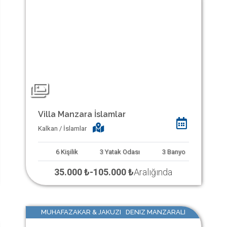
Villa Manzara İslamlar
Kalkan / İslamlar
6
Kişilik
3
Yatak Odası
3
Banyo
35.000 ₺
-
105.000 ₺
Aralığında
MUHAFAZAKAR & JAKUZI DENIZ MANZARALI