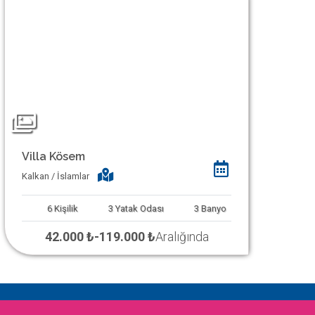
Villa Kösem
Kalkan / İslamlar
6
Kişilik
3
Yatak Odası
3
Banyo
42.000 ₺
-
119.000 ₺
Aralığında