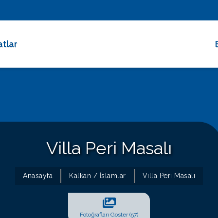
atlar
 Dakika Fırsatları
rimli Villalar
 Süreli Kiralıklar
ce Altı Villalar
Villa Peri Masalı
at Çarkı
Anasayfa
Kalkan / İslamlar
Villa Peri Masalı
Fotoğrafları Göster (57)