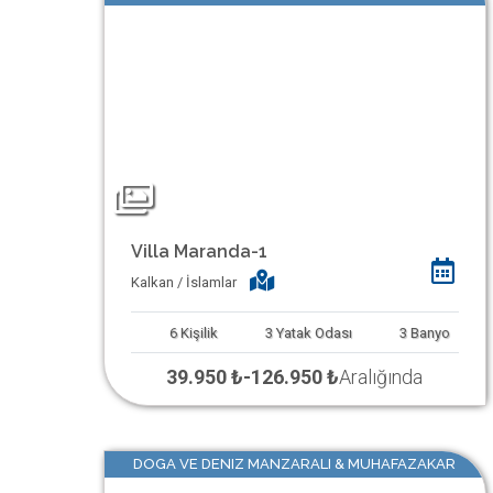
Villa Maranda-1
Kalkan / İslamlar
6
Kişilik
3
Yatak Odası
3
Banyo
39.950 ₺
-
126.950 ₺
Aralığında
DOGA VE DENIZ MANZARALI & MUHAFAZAKAR