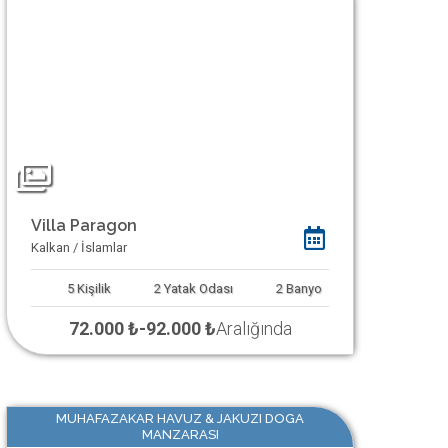
Villa Paragon
Kalkan / İslamlar
5
Kişilik
2
Yatak Odası
2
Banyo
72.000 ₺
-
92.000 ₺
Aralığında
MUHAFAZAKAR HAVUZ & JAKUZI DOGA
MANZARASI