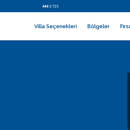
444
0 725
Villa Seçenekleri
Bölgeler
Fırs
2026 Villaları
Kalkan
Son
Villa Seçenekleri
Balayı Villaları
İslamlar
İndi
Bölgeler
Korunaklı Muhafazakar Villalar
Üzümlü
Kısa
Fırsatlar
Kapalı Havuzlu Villalar
Kaş
5 Ge
Bilgi Sayfaları
Çocuk Havuzlu Villalar
Patara
Fırs
Blog
Denize Yakın Villalar
Fethiye
İletişim
Deniz Manzaralı Villalar
Dalyan
Ekonomik Villalar
Bodrum
Lüks Villalar
Göcek