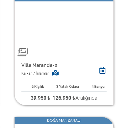
Villa Maranda-2
Kalkan / İslamlar
6
Kişilik
3
Yatak Odası
4
Banyo
39.950 ₺
-
126.950 ₺
Aralığında
DOĞA MANZARALI