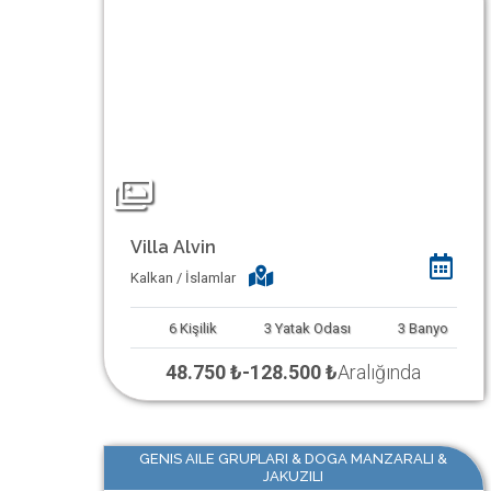
Villa Alvin
Kalkan / İslamlar
6
Kişilik
3
Yatak Odası
3
Banyo
48.750 ₺
-
128.500 ₺
Aralığında
GENIS AILE GRUPLARI & DOGA MANZARALI &
JAKUZILI