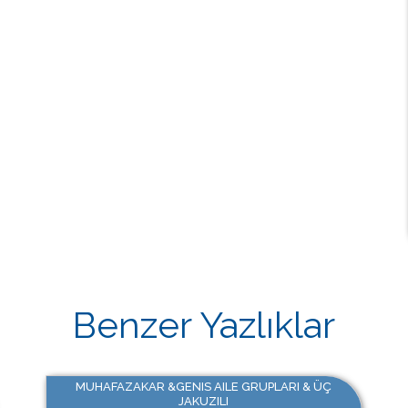
Benzer Yazlıklar
MUHAFAZAKAR &GENIS AILE GRUPLARI & ÜÇ
JAKUZILI