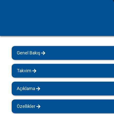
Havuz Isıtmalı Villalar
Sapanca
Geniş Aile Grupları İçin
Tüm Villalar
Evcil Hayvan İzinli Yazlıklar
Kiralık Apartlar
Bungalov Evler
Genel Bakış
Kahvaltı Dahil Villalar
Tüm Villalar
Takvim
Açıklama
Özellikler