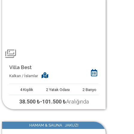
Villa Best
Kalkan / İslamlar
4
Kişilik
2
Yatak Odası
2
Banyo
38.500 ₺
-
101.500 ₺
Aralığında
HAMAM & SAUNA JAKUZI