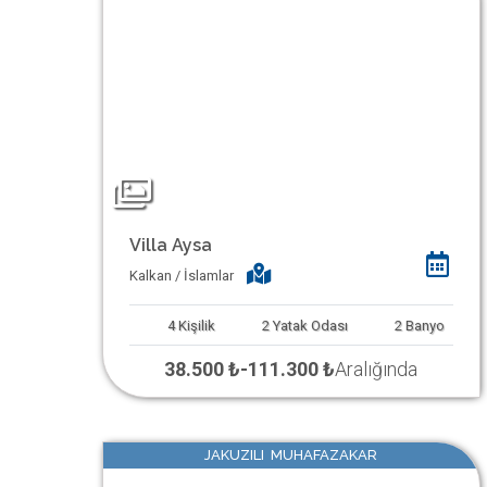
Villa Aysa
Kalkan / İslamlar
4
Kişilik
2
Yatak Odası
2
Banyo
38.500 ₺
-
111.300 ₺
Aralığında
JAKUZILI MUHAFAZAKAR