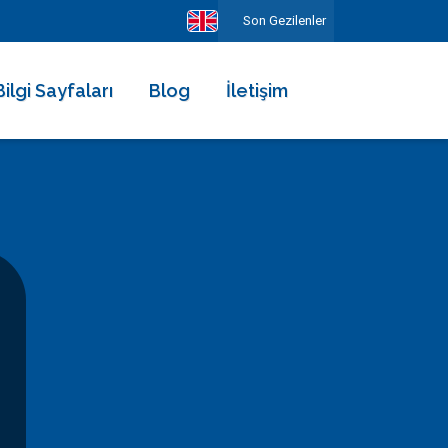
Son Gezilenler
Bilgi Sayfaları
Blog
İletişim
Hakkımızda
Ekibimiz
Kiralama Şartları ve Sözleşmesi
Sıkça Sorulan Sorular
Erken Rezervasyonun Avantajları
Diğer Hizmetlerimiz
Gezilecek Yerler
Basında Biz
Tüm Yorumlar