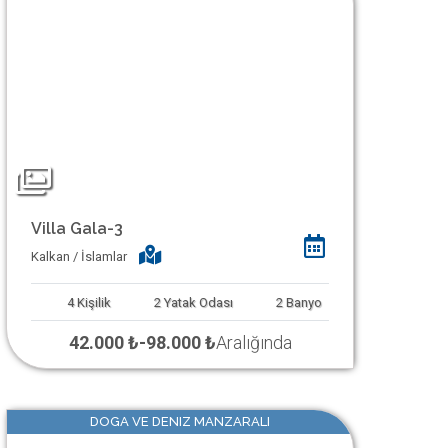
Villa Gala-3
Kalkan / İslamlar
4
Kişilik
2
Yatak Odası
2
Banyo
42.000 ₺
-
98.000 ₺
Aralığında
DOGA VE DENIZ MANZARALI