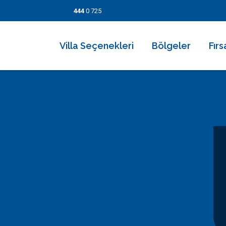
444
0 725
Villa Seçenekleri
Bölgeler
Fırs
2026 Villaları
Kalkan
Son
Villa Seçenekleri
Balayı Villaları
İslamlar
İndi
Bölgeler
Korunaklı Muhafazakar Villalar
Üzümlü
Kısa
Fırsatlar
Kapalı Havuzlu Villalar
Kaş
5 Ge
Bilgi Sayfaları
Çocuk Havuzlu Villalar
Patara
Fırs
Blog
Denize Yakın Villalar
Fethiye
İletişim
Deniz Manzaralı Villalar
Dalyan
Ekonomik Villalar
Bodrum
Lüks Villalar
Göcek