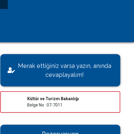
Kişisel Verilerin Korunması
Çerez Aydınlatma Metni
KVK Başvuru Formu
Villamı Kiraya Vermek İstiyorum
Sağlığınız Bizim İçin Değerli
Merak ettiğiniz varsa yazın, anında
Konut İzin Belge Başvurusu
cevaplayalım!
Bakanlık Belgeli Konutlar
Kültür ve Turizm Bakanlığı
Belge No : 07-7011