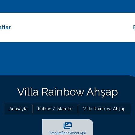
atlar
 Dakika Fırsatları
rimli Villalar
 Süreli Kiralıklar
ce Altı Villalar
Villa Rainbow Ahşap
at Çarkı
Anasayfa
Kalkan / İslamlar
Villa Rainbow Ahşap
Fotoğrafları Göster (48)