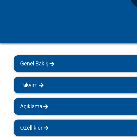
Havuz Isıtmalı Villalar
Sapanca
Geniş Aile Grupları İçin
Tüm Villalar
Evcil Hayvan İzinli Yazlıklar
Kiralık Apartlar
Bungalov Evler
Genel Bakış
Kahvaltı Dahil Villalar
Tüm Villalar
Takvim
Açıklama
Özellikler