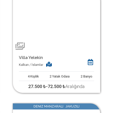
Villa Yelekin
Kalkan / İslamlar
4
Kişilik
2
Yatak Odası
2
Banyo
27.500 ₺
-
72.500 ₺
Aralığında
DENIZ MANZARALI JAKUZILI