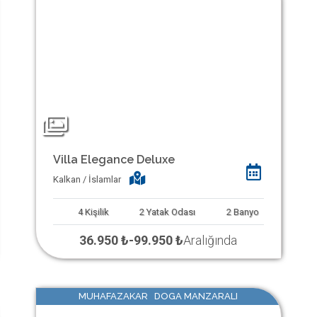
Villa Elegance Deluxe
Kalkan / İslamlar
4
Kişilik
2
Yatak Odası
2
Banyo
36.950 ₺
-
99.950 ₺
Aralığında
MUHAFAZAKAR DOGA MANZARALI