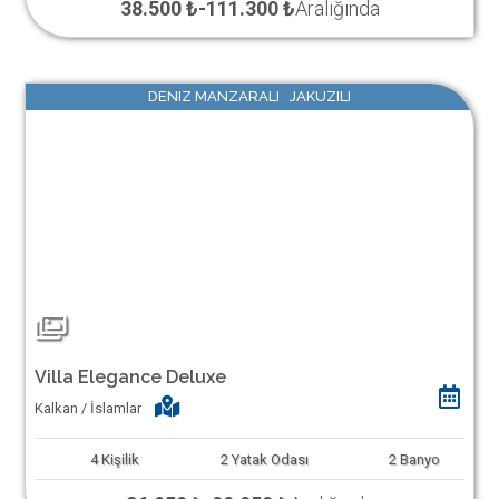
38.500 ₺
-
111.300 ₺
Aralığında
DENIZ MANZARALI JAKUZILI
Villa Elegance Deluxe
Kalkan / İslamlar
4
Kişilik
2
Yatak Odası
2
Banyo