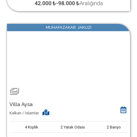
42.000 ₺
-
98.000 ₺
Aralığında
MUHAFAZAKAR JAKUZI
Villa Aysa
Kalkan / İslamlar
4
Kişilik
2
Yatak Odası
2
Banyo