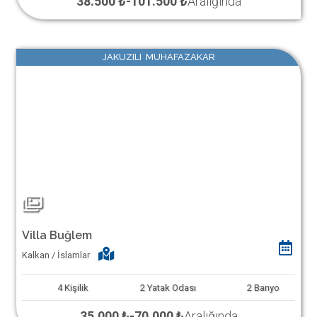
38.500 ₺
-
101.500 ₺
Aralığında
JAKUZILI MUHAFAZAKAR
Villa Buğlem
Kalkan / İslamlar
4
Kişilik
2
Yatak Odası
2
Banyo
35.000 ₺
-
70.000 ₺
Aralığında