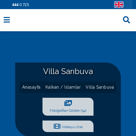
444
0 725
Villa Seçenekleri
Bölgeler
Fırsatlar
Villa Sarıbuva
Bilgi Sayfaları
Blog
Anasayfa
Kalkan / İslamlar
Villa Sarıbuva
İletişim
Fotoğrafları Göster (54)
Videoyu İzle