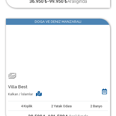
36.950 ₺
-
99.950 ₺
Aralığında
DOGA VE DENIZ MANZARALI
Villa Best
Kalkan / İslamlar
4
Kişilik
2
Yatak Odası
2
Banyo