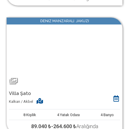
DENIZ MANZARALI JAKUZI
Villa Şato
Kalkan / Akbel
8
Kişilik
4
Yatak Odası
4
Banyo
89.040 ₺
-
264.600 ₺
Aralığında