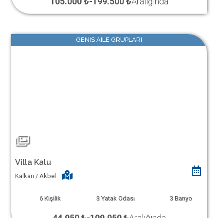
105.000 ₺
-
199.500 ₺
Aralığında
GENIS AILE GRUPLARI
Villa Kalu
Kalkan / Akbel
6
Kişilik
3
Yatak Odası
3
Banyo
44.950 ₺
-
109.950 ₺
Aralığında