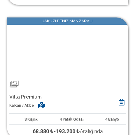
JAKUZI DENIZ MANZARALI
Villa Premium
Kalkan / Akbel
8
Kişilik
4
Yatak Odası
4
Banyo
68.880 ₺
-
193.200 ₺
Aralığında