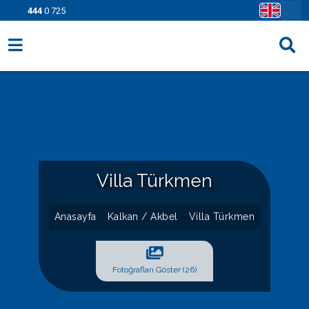
444
0 725
Villa Seçenekleri
Bölgeler
Fırsatlar
Bilgi Sayfaları
Villa Türkmen
Blog
Anasayfa
Kalkan / Akbel
Villa Türkmen
İletişim
Fotoğrafları Göster (26)