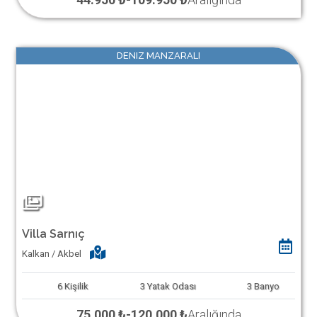
DENIZ MANZARALI
Villa Sarnıç
Kalkan / Akbel
6
Kişilik
3
Yatak Odası
3
Banyo
75.000 ₺
-
120.000 ₺
Aralığında