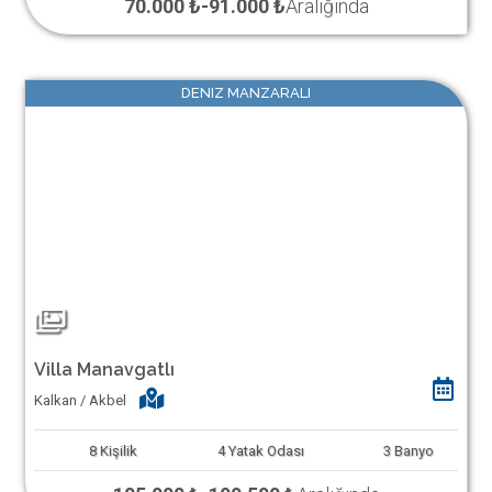
70.000 ₺
-
91.000 ₺
Aralığında
DENIZ MANZARALI
Villa Manavgatlı
Kalkan / Akbel
8
Kişilik
4
Yatak Odası
3
Banyo