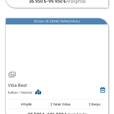
36.950 ₺
-
99.950 ₺
Aralığında
DOGA VE DENIZ MANZARALI
Villa Best
Kalkan / İslamlar
4
Kişilik
2
Yatak Odası
2
Banyo