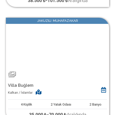
38.500 ₺
-
101.500 ₺
Aralığında
JAKUZILI MUHAFAZAKAR
Villa Buğlem
Kalkan / İslamlar
4
Kişilik
2
Yatak Odası
2
Banyo
35.000 ₺
-
70.000 ₺
Aralığında