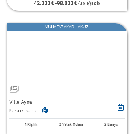
42.000 ₺
-
98.000 ₺
Aralığında
MUHAFAZAKAR JAKUZI
Villa Aysa
Kalkan / İslamlar
4
Kişilik
2
Yatak Odası
2
Banyo