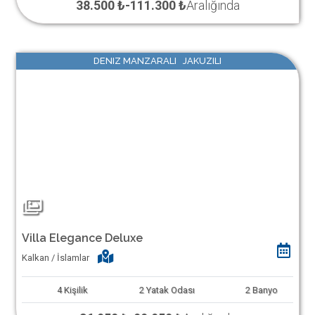
38.500 ₺
-
111.300 ₺
Aralığında
DENIZ MANZARALI JAKUZILI
Villa Elegance Deluxe
Kalkan / İslamlar
4
Kişilik
2
Yatak Odası
2
Banyo