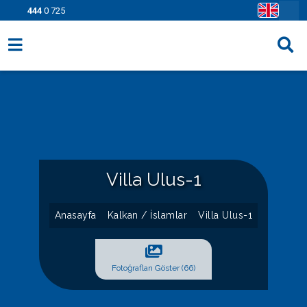
444
0 725
Villa Seçenekleri
Bölgeler
Fırsatlar
Bilgi Sayfaları
Villa Ulus-1
Blog
Anasayfa
Kalkan / İslamlar
Villa Ulus-1
İletişim
Fotoğrafları Göster (66)