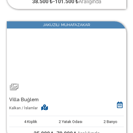
38.500 ₺
-
101.500 ₺
Aralığında
JAKUZILI MUHAFAZAKAR
Villa Buğlem
Kalkan / İslamlar
4
Kişilik
2
Yatak Odası
2
Banyo