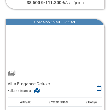
38.500 ₺
-
111.300 ₺
Aralığında
DENIZ MANZARALI JAKUZILI
Villa Elegance Deluxe
Kalkan / İslamlar
4
Kişilik
2
Yatak Odası
2
Banyo