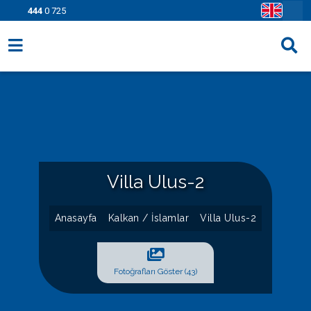
444
0 725
Villa Seçenekleri
Bölgeler
Fırsatlar
Bilgi Sayfaları
Villa Ulus-2
Blog
Anasayfa
Kalkan / İslamlar
Villa Ulus-2
İletişim
Fotoğrafları Göster (43)