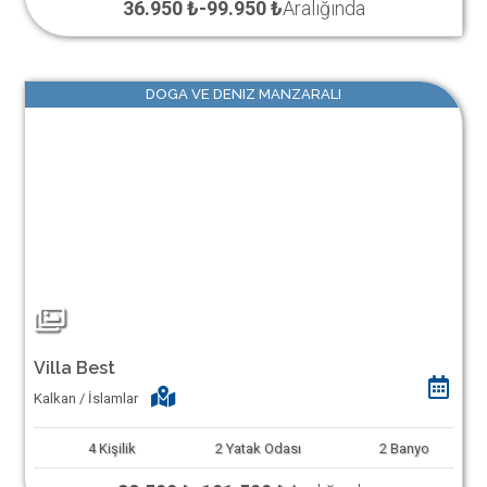
36.950 ₺
-
99.950 ₺
Aralığında
DOGA VE DENIZ MANZARALI
Villa Best
Kalkan / İslamlar
4
Kişilik
2
Yatak Odası
2
Banyo