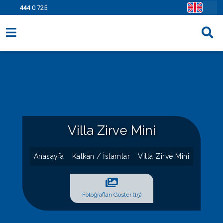
444
0 725
Villa Seçenekleri
Bölgeler
Fırsatlar
Bilgi Sayfaları
Villa Zirve Mini
Blog
Anasayfa
Kalkan / İslamlar
Villa Zirve Mini
İletişim
Fotoğrafları Göster (15)