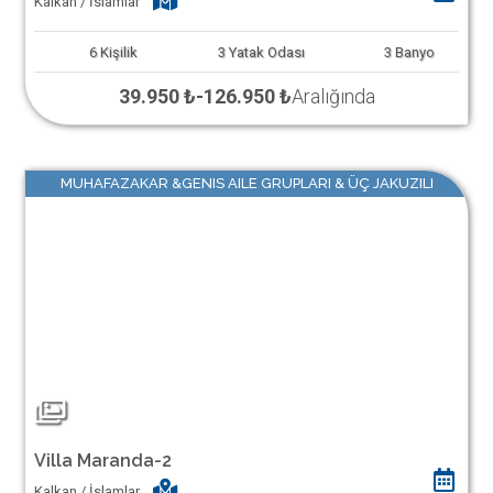
Kalkan / İslamlar
6
Kişilik
3
Yatak Odası
3
Banyo
39.950 ₺
-
126.950 ₺
Aralığında
MUHAFAZAKAR &GENIS AILE GRUPLARI & ÜÇ JAKUZILI
Villa Maranda-2
Kalkan / İslamlar