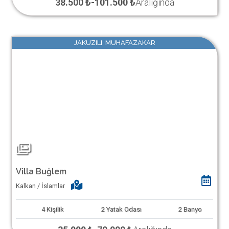
38.500 ₺
-
101.500 ₺
Aralığında
JAKUZILI MUHAFAZAKAR
Villa Buğlem
Kalkan / İslamlar
4
Kişilik
2
Yatak Odası
2
Banyo