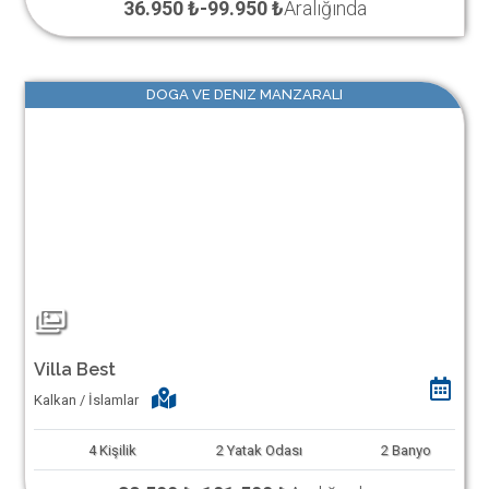
36.950 ₺
-
99.950 ₺
Aralığında
DOGA VE DENIZ MANZARALI
Villa Best
Kalkan / İslamlar
4
Kişilik
2
Yatak Odası
2
Banyo