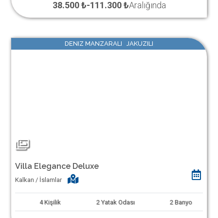
38.500 ₺
-
111.300 ₺
Aralığında
DENIZ MANZARALI JAKUZILI
Villa Elegance Deluxe
Kalkan / İslamlar
4
Kişilik
2
Yatak Odası
2
Banyo