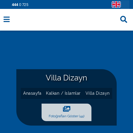
444
0 725
Villa Seçenekleri
Bölgeler
Fırsatlar
Bilgi Sayfaları
Villa Dizayn
Blog
Anasayfa
Kalkan / İslamlar
Villa Dizayn
İletişim
Fotoğrafları Göster (44)