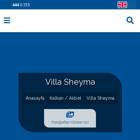
444
0 725
Villa Seçenekleri
Bölgeler
Fırsatlar
Bilgi Sayfaları
Villa Sheyma
Blog
Anasayfa
Kalkan / Akbel
Villa Sheyma
İletişim
Fotoğrafları Göster (11)