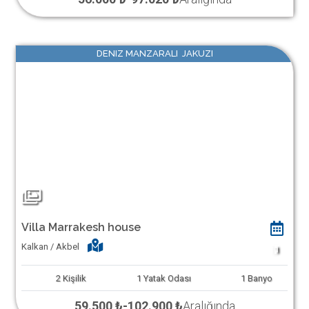
DENIZ MANZARALI JAKUZI
Villa Marrakesh house
Kalkan / Akbel
1
2
Kişilik
1
Yatak Odası
1
Banyo
59.500 ₺
-
102.900 ₺
Aralığında