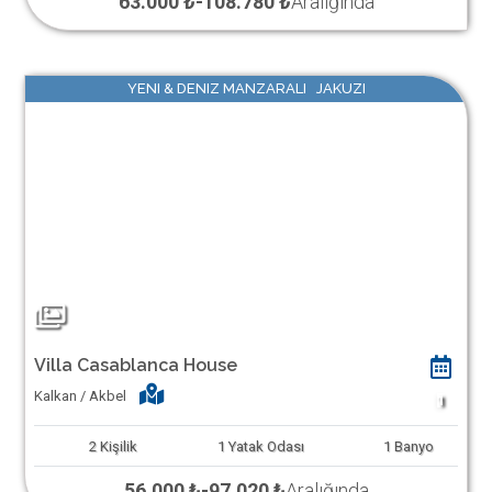
63.000 ₺
-
108.780 ₺
Aralığında
YENI & DENIZ MANZARALI JAKUZI
Villa Casablanca House
Kalkan / Akbel
1
2
Kişilik
1
Yatak Odası
1
Banyo
56.000 ₺
-
97.020 ₺
Aralığında