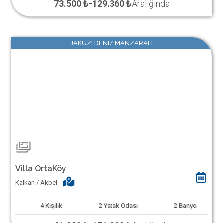
73.500 ₺
-
129.360 ₺
Aralığında
JAKUZI DENIZ MANZARALI
Villa OrtaKöy
Kalkan / Akbel
4
Kişilik
2
Yatak Odası
2
Banyo