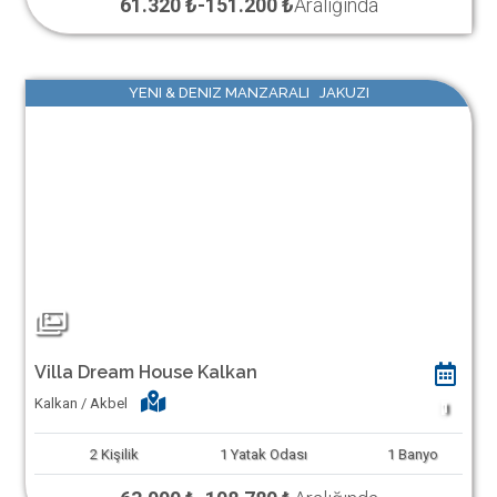
61.320 ₺
-
151.200 ₺
Aralığında
YENI & DENIZ MANZARALI JAKUZI
Villa Dream House Kalkan
Kalkan / Akbel
1
2
Kişilik
1
Yatak Odası
1
Banyo