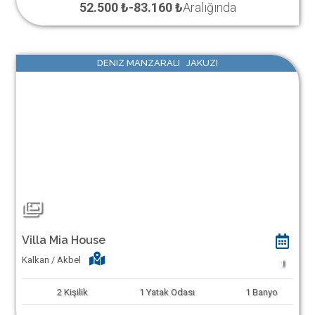
52.500 ₺
-
83.160 ₺
Aralığında
DENIZ MANZARALI JAKUZI
Villa Mia House
Kalkan / Akbel
1
2
Kişilik
1
Yatak Odası
1
Banyo